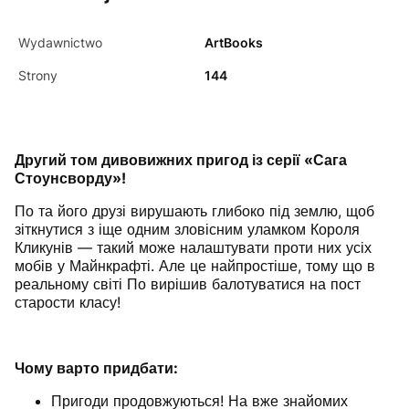
Wydawnictwo
ArtBooks
Strony
144
Другий том дивовижних пригод із серії «Сага
Стоунсворду»!
По та його друзі вирушають глибоко під землю, щоб
зіткнутися з іще одним зловісним уламком Короля
Кликунів — такий може налаштувати проти них усіх
мобів у Майнкрафті. Але це найпростіше, тому що в
реальному світі По вирішив балотуватися на пост
старости класу!
Чому варто придбати:
Пригоди продовжуються! На вже знайомих