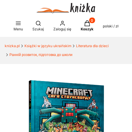
Produkty w koszyku: 0
Otwórz wyszukiwarkę
polski / zł
Menu
Szukaj
Zaloguj się
Koszyk
knizka.pl
Książki w języku ukraińskim
Literatura dla dzieci
Ранній розвиток, підготовка до школи