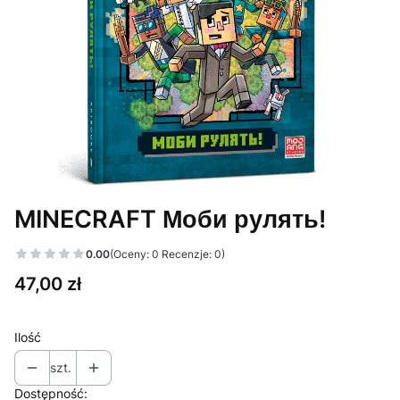
MINECRAFT Моби рулять!
0.00
(Oceny: 0 Recenzje: 0)
Cena
47,00 zł
Ilość
szt.
Dostępność: