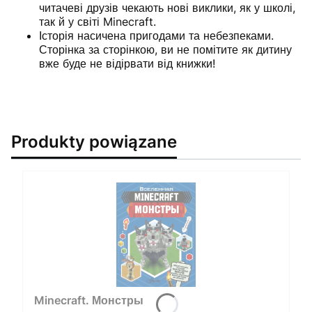
читачеві друзів чекають нові виклики, як у школі,
так й у світі Minecraft.
Історія насичена пригодами та небезпеками.
Сторінка за сторінкою, ви не помітите як дитину
вже буде не відірвати від книжки!
Produkty powiązane
Minecraft. Монстры