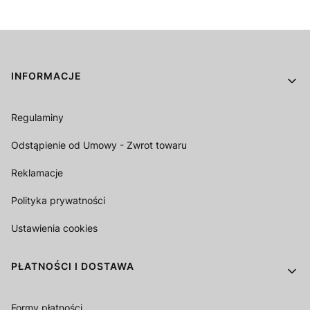
Linki w stopce
INFORMACJE
Regulaminy
Odstąpienie od Umowy - Zwrot towaru
Reklamacje
Polityka prywatności
Ustawienia cookies
PŁATNOŚCI I DOSTAWA
Formy płatności