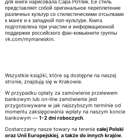
для книги нарисовала Сара Ротлик. Ее стиль
представляет собой оригинальное переплетение
различных культур со стилистическими отсылками
к манге и к западной поп-культуре. Книга
подготовлена при участии и информационной
поддержке российского фан-комьюнити группы
vk.com/mymaneskin.
Wszystkie książki, które są dostępne na naszej
stronie, znajdują się w Krakowie.
W przypadku opłaty za zamówienie przelewem
bankowym lub on-line zamówienie jest
przygotowywane w jak najszybszym terminie od
momentu zaksięgowania wpłaty na naszym koncie
bankowym —
1-2 dni roboczych
.
Dostarczamy nasze towary na terenie
całej Polski
oraz Unii Europejskiej
,
a także do innych krajów
.