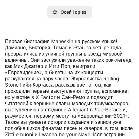
Oceń i opisz
Первая биография Maneskin на русском языке!
Дамиано, Виктория, Томас и Этан за четыре года
превратились из уличной группы в звезд мировой
величины. Они заслужили уважение таких рок-легенд,
как Мик Джаггер и Игги Поп, выиграли
«Евровидение», а билеты на их концерты
раскупаются за пару часов. Журналистка Rolling
Stone Гийя Кортасса рассказывает о том, как
проходили первые выступления группы, вспоминает
их участие в X Factor и Сан-Ремо и подводит
читателей к вершине славы молодых триумфаторов:
выступлению на стадионе Allegiant в Лас-Вегасе и,
разумеется, первому месту на «Евровидении-2021».
Также вы узнаете истории создания и записи уже
полюбившихся фанатам песен и каверов, в том числе
Zitti e buoni и I wanna be your slave. Иллюстрации