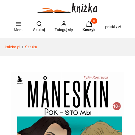
Produkty w koszyku: 0
Otwórz wyszukiwarkę
polski / zł
Menu
Szukaj
Zaloguj się
Koszyk
knizka.pl
Sztuka