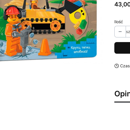
Cena
43,00
Ilość
sz
Czas
Opin