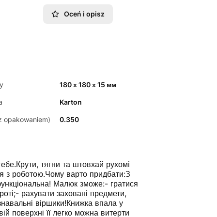
Oceń i opisz
y
180 х 180 х 15 мм
a
Karton
z opakowaniem)
0.350
тебе.Крути, тягни та штовхай рухомi
я з роботою.Чому варто придбати:З
ункціональна! Малюк зможе:- гратися
ті;- рахувати заховані предмети,
ізнавальні віршики!Книжка впала у
ій поверхні її легко можна витерти