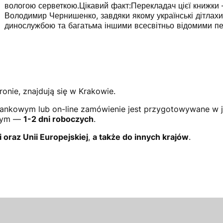
вологою серветкою.Цікавий факт:Перекладач цієї книжки
Володимир Чернишенко, завдяки якому українські дітлахи
динослужбою та багатьма іншими всесвітньо відомими п
ronie, znajdują się w Krakowie.
ankowym lub on-line zamówienie jest przygotowywane w 
owym —
1-2 dni roboczych
.
i oraz Unii Europejskiej
,
a także do innych krajów
.