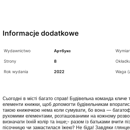
Informacje dodatkowe
Wydawnictwo
Артбукс
Wymiar
Strony
8
Okładk
Rok wydania
2022
Waga (
Сьогодні в місті багато справ! Будівельна команда кличе 
елементи книжки, щоб допомогти будiвельникам впоратис
такою книжечкою нема коли сумувати, бо вона — багатоф
рухомими елементами, розташованими на кожному розворо
визначати їхній колір та інше;- разом із батьками вчити п
пісочницю чи замастилася їжею? Не біда! Завдяки глянцев