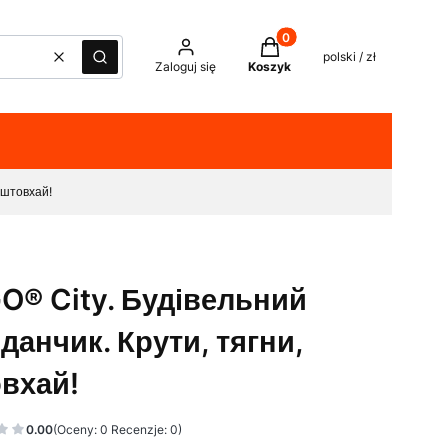
Produkty w koszyku: 0. Z
polski / zł
Wyczyść
Szukaj
Zaloguj się
Koszyk
 штовхай!
O® City. Будівельний
данчик. Крути, тягни,
вхай!
0.00
(Oceny: 0 Recenzje: 0)