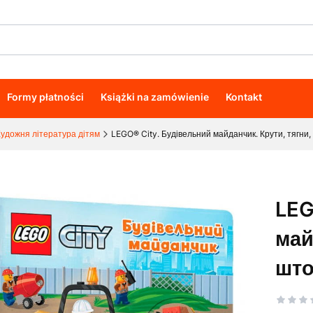
Formy płatności
Książki na zamówienie
Kontakt
удожня література дітям
LEGO® City. Будівельний майданчик. Крути, тягни,
LEG
май
што