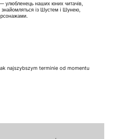
 — улюбленець наших юних читачів,
 знайомляться із Шустем і Шунею,
ерсонажами.
jak najszybszym terminie od momentu