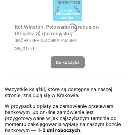
Kot Winston. Polowanie na rabusiów
(Książka 3) (po rosyjsku)
PRODUCENT
ШОЙНЕМАНН Ф./SCHEUNEMANN F.
Cena
35,00 zł
Do koszyka
Wszystkie książki, które są dostępne na naszej
stronie, znajdują się w Krakowie.
W przypadku opłaty za zamówienie przelewem
bankowym lub on-line zamówienie jest
przygotowywane w jak najszybszym terminie od
momentu zaksięgowania wpłaty na naszym koncie
bankowym —
1-2 dni roboczych
.