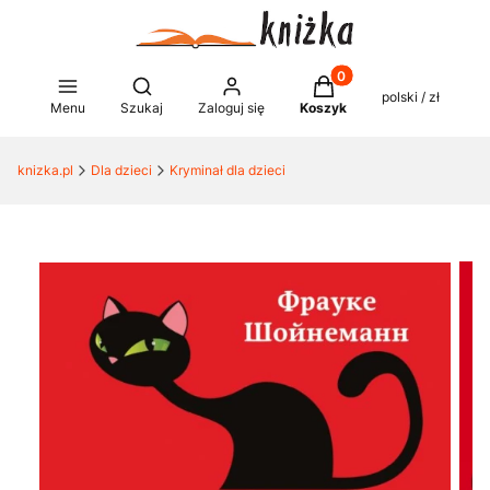
Produkty w koszyku: 0
Otwórz wyszukiwarkę
polski / zł
Menu
Szukaj
Zaloguj się
Koszyk
knizka.pl
Dla dzieci
Kryminał dla dzieci