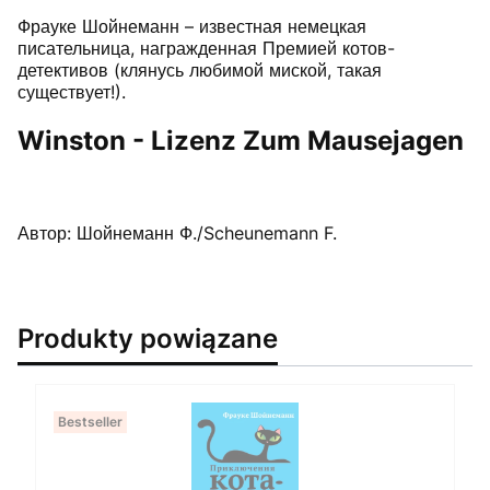
Фрауке Шойнеманн – известная немецкая
писательница, награжденная Премией котов-
детективов (клянусь любимой миской, такая
существует!).
Winston - Lizenz Zum Mausejagen
Автор: Шойнеманн Ф./Scheunemann F.
Produkty powiązane
Bestseller