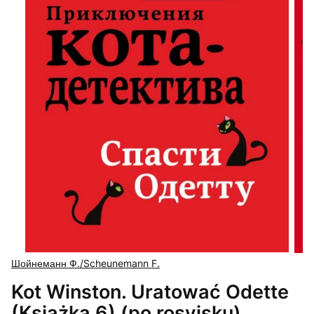
Шойнеманн Ф./Scheunemann F.
Kot Winston. Uratować Odette
(Książka 6) (po rosyjsku)