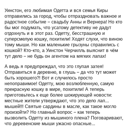
Уинстон, его любимая Одетта и вся семья Киры
отправились за город, чтобы отпраздновать важное и
радостное событие – свадьбу Анны и Вернера! Но кто
бы мог подумать, что усатому детективу не дадут
отдохнуть и в этот раз. Одетту, бесстрашную и
суперсмелую кошку, похитили! Ходят слухи, что виною
тому мыши. Но как маленькие грызуны справились с
кошкой? Кто-кто, а Уинстон Черчилль выяснит в чём
тут дело – не будь он агентом на мягких лапах!
А ведь я предупреждал, что это глупая затея!
Отправиться в деревню, в глушь – да что тут может
быть хорошего?! Вот и случилось просто
непоправимое! Одетту, мою возлюбленную, самую
прекрасную кошку в мире, похитили! А теперь
приготовьтесь к еще более шокирующей новости:
местные жители утверждают, что это дело лап…
мышей!!! Святые сардины в масле, как такое могло
произойти? Но главный вопрос – как теперь
вызволить Одетту из мышиного плена? Поговаривают,
что деревенские мыши ужасно опасные…