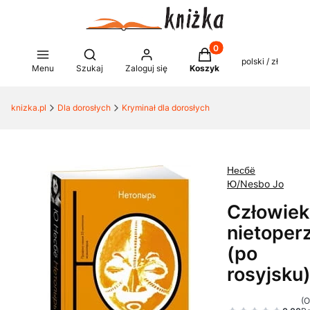
Produkty w koszyku: 0
Otwórz wyszukiwarkę
polski / zł
Menu
Szukaj
Zaloguj się
Koszyk
knizka.pl
Dla dorosłych
Kryminał dla dorosłych
Несбё
Ю/Nesbo Jo
Człowiek
nietoper
(po
rosyjsku
(O