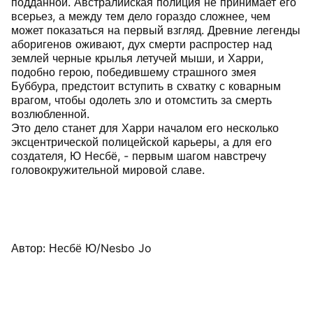
подданной. Австралийская полиция не принимает его
всерьез, а между тем дело гораздо сложнее, чем
может показаться на первый взгляд. Древние легенды
аборигенов оживают, дух смерти распростер над
землей черные крылья летучей мыши, и Харри,
подобно герою, победившему страшного змея
Буббура, предстоит вступить в схватку с коварным
врагом, чтобы одолеть зло и отомстить за смерть
возлюбленной.
Это дело станет для Харри началом его несколько
эксцентрической полицейской карьеры, а для его
создателя, Ю Несбё, - первым шагом навстречу
головокружительной мировой славе.
Автор: Несбё Ю/Nesbo Jo