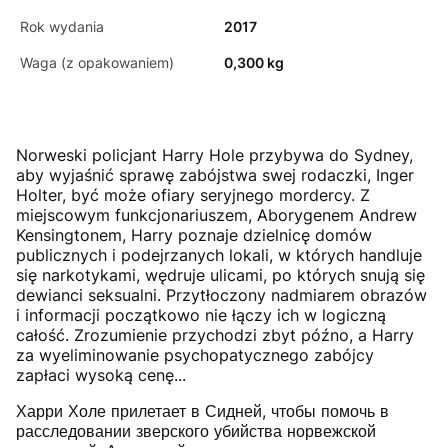
Rok wydania
2017
Waga (z opakowaniem)
0,300 kg
Norweski policjant Harry Hole przybywa do Sydney,
aby wyjaśnić sprawę zabójstwa swej rodaczki, Inger
Holter, być może ofiary seryjnego mordercy. Z
miejscowym funkcjonariuszem, Aborygenem Andrew
Kensingtonem, Harry poznaje dzielnicę domów
publicznych i podejrzanych lokali, w których handluje
się narkotykami, wędruje ulicami, po których snują się
dewianci seksualni. Przytłoczony nadmiarem obrazów
i informacji początkowo nie łączy ich w logiczną
całość. Zrozumienie przychodzi zbyt późno, a Harry
za wyeliminowanie psychopatycznego zabójcy
zapłaci wysoką cenę...
Харри Холе прилетает в Сидней, чтобы помочь в
расследовании зверского убийства норвежской