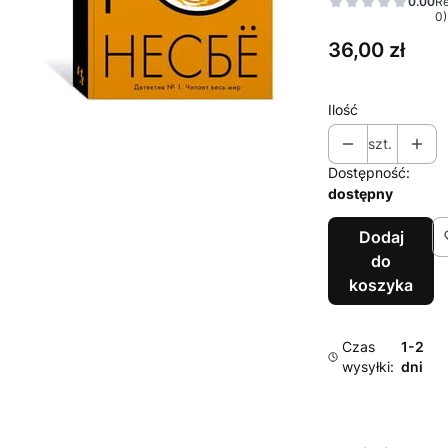
0.00
Re
0)
Cena
36,00 zł
Ilość
szt.
Dostępność:
dostępny
Dodaj
do
koszyka
Czas
1-2
wysyłki:
dni