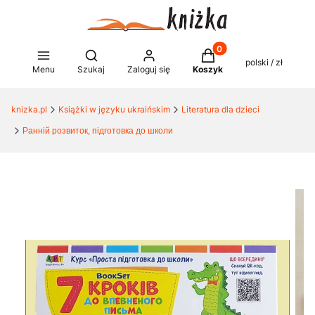
Produkty w koszyku: 0
Otwórz wyszukiwarkę
polski / zł
Menu
Szukaj
Zaloguj się
Koszyk
knizka.pl
Książki w języku ukraińskim
Literatura dla dzieci
Ранній розвиток, підготовка до школи