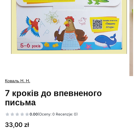
Коваль Н. Н.
7 кроків до впевненого
письма
0.00
(Oceny: 0 Recenzje: 0)
Cena
33,00 zł