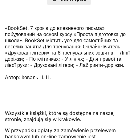
«BookSet. 7 кроків до впевненого письма»
побудований на основі курсу «Проста підготовка до
школи». BookSet містить усе для самостійних та
веселих занять! Для тренування: Онлайн-вчитель
«Друковані літери» та 6 тренувальних зошитів: - Лінії-
доріжки; - По клітинках; - У лініях; - Для правої та
лівої руки; - Друковані літери; - Лабіринти-доріжки.
Автор: Коваль Н. Н.
Wszystkie książki, które są dostępne na naszej
stronie, znajdują się w Krakowie.
W przypadku opłaty za zamówienie przelewem
bankowym lub on-line zamówienie jest