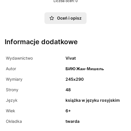
Liczba ocen: 0
Oceń i opisz
Informacje dodatkowe
Wydawnictwo
Vivat
Autor
БИЮ Жан-Мишель
Wymiary
245х290
Strony
48
Język
książka w języku rosyjskim
Wiek
6+
Okładka
twarda