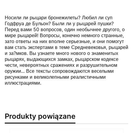
Носили ли рыцари бронежилеты? Любил ли суп
Годфруа де Бульон? Были ли у рыцарей пушки?
Перед вами 50 вопросов, один необычнее другого, о
мире рыцарей! Вопросы, конечно немного странные,
зато ответы на них вполне серьезные, и они помогут
вам стать экспертами в теме Средневековья, рыцарей
и за?мков. Вы узнаете много нового о знаменитых
рыцарях, выдающихся замках, рыцарском кодексе
чести, невероятных сражениях и разрушительном
оружии... Все тексты сопровождаются веселыми
рисунками и великолепными реалистичными
иллюстрациями.
Produkty powiązane