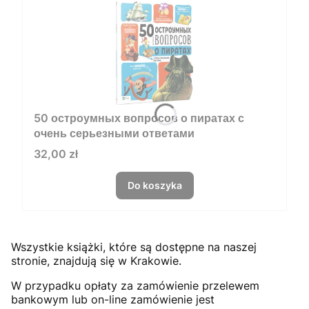
50 остроумных вопросов о пиратах с
очень серьезными ответами
Cena
32,00 zł
Do koszyka
Wszystkie książki, które są dostępne na naszej
stronie, znajdują się w Krakowie.
W przypadku opłaty za zamówienie przelewem
bankowym lub on-line zamówienie jest