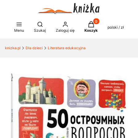
Produkty w koszyku: 0
Otwórz wyszukiwarkę
polski / zł
Menu
Szukaj
Zaloguj się
Koszyk
knizka.pl
Dla dzieci
Literatura edukacyjna