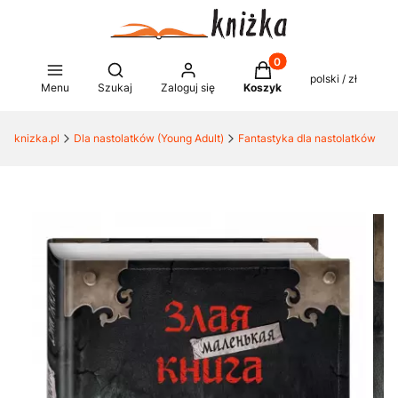
Produkty w koszyku: 0
Otwórz wyszukiwarkę
polski / zł
Menu
Szukaj
Zaloguj się
Koszyk
knizka.pl
Dla nastolatków (Young Adult)
Fantastyka dla nastolatków