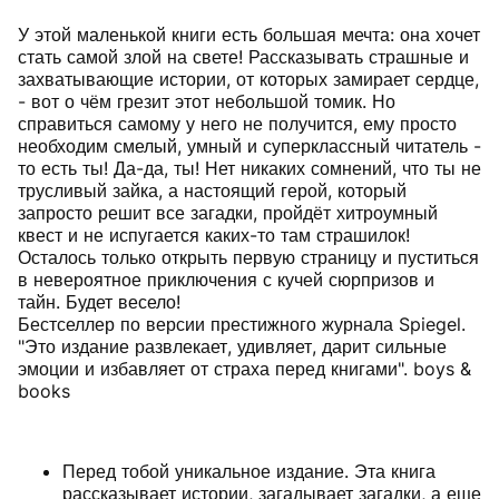
У этой маленькой книги есть большая мечта: она хочет
стать самой злой на свете! Рассказывать страшные и
захватывающие истории, от которых замирает сердце,
- вот о чём грезит этот небольшой томик. Но
справиться самому у него не получится, ему просто
необходим смелый, умный и суперклассный читатель -
то есть ты! Да-да, ты! Нет никаких сомнений, что ты не
трусливый зайка, а настоящий герой, который
запросто решит все загадки, пройдёт хитроумный
квест и не испугается каких-то там страшилок!
Осталось только открыть первую страницу и пуститься
в невероятное приключения с кучей сюрпризов и
тайн. Будет весело!
Бестселлер по версии престижного журнала Spiegel.
"Это издание развлекает, удивляет, дарит сильные
эмоции и избавляет от страха перед книгами". boys &
books
Перед тобой уникальное издание. Эта книга
рассказывает истории, загадывает загадки, а еще