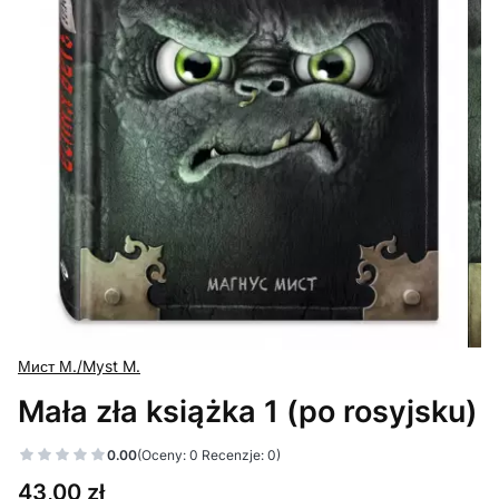
Мист М./Myst M.
Mała zła książka 1 (po rosyjsku)
0.00
(Oceny: 0 Recenzje: 0)
Cena
43,00 zł