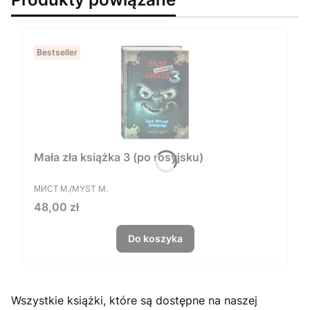
Bestseller
Mała zła książka 3 (po rosyjsku)
PRODUCENT
МИСТ М./MYST M.
Cena
48,00 zł
Do koszyka
Wszystkie książki, które są dostępne na naszej