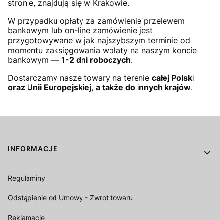
stronie, znajdują się w Krakowie.
W przypadku opłaty za zamówienie przelewem
bankowym lub on-line zamówienie jest
przygotowywane w jak najszybszym terminie od
momentu zaksięgowania wpłaty na naszym koncie
bankowym —
1-2 dni roboczych
.
Dostarczamy nasze towary na terenie
całej Polski
oraz Unii Europejskiej
,
a także do innych krajów
.
Linki w stopce
INFORMACJE
Regulaminy
Odstąpienie od Umowy - Zwrot towaru
Reklamacje