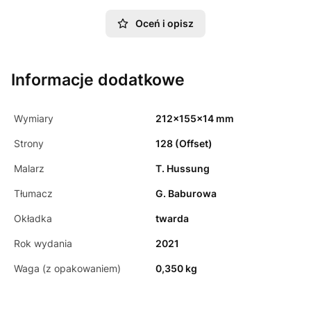
Oceń i opisz
Informacje dodatkowe
Wymiary
212x155x14 mm
Strony
128 (Offset)
Malarz
T. Hussung
Tłumacz
G. Baburowa
Okładka
twarda
Rok wydania
2021
Waga (z opakowaniem)
0,350 kg