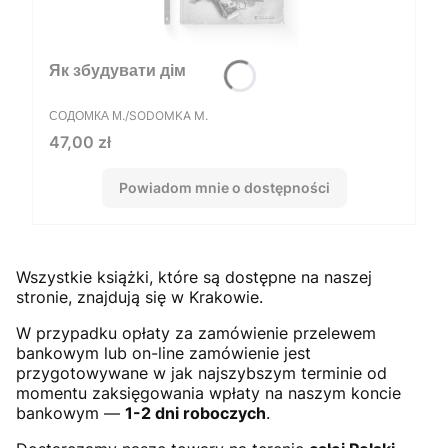
Як збудувати дім
PRODUCENT
СОДОМКА М./SODOMKA M.
Cena
47,00 zł
Powiadom mnie o dostępności
Wszystkie książki, które są dostępne na naszej
stronie, znajdują się w Krakowie.
W przypadku opłaty za zamówienie przelewem
bankowym lub on-line zamówienie jest
przygotowywane w jak najszybszym terminie od
momentu zaksięgowania wpłaty na naszym koncie
bankowym —
1-2 dni roboczych
.