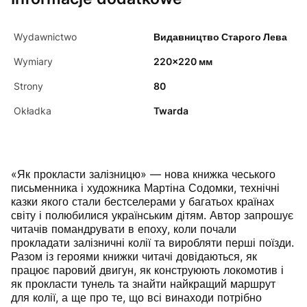
Wydawnictwo
Видавництво Старого Лева
Wymiary
220x220 мм
Strony
80
Okładka
Twarda
«Як прокласти залізницю» — нова книжка чеського
письменника і художника Мартіна Содомки, технічні
казки якого стали бестселерами у багатьох країнах
світу і полюбилися українським дітям. Автор запрошує
читачів помандрувати в епоху, коли почали
прокладати залізничні колії та виробляти перші поїзди.
Разом із героями книжки читачі довідаються, як
працює паровий двигун, як конструюють локомотив і
як прокласти тунель та знайти найкращий маршрут
для колії, а ще про те, що всі винаходи потрібно