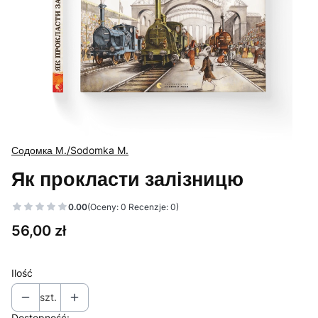
Содомка М./Sodomka M.
Як прокласти залізницю
0.00
(Oceny: 0 Recenzje: 0)
Cena
56,00 zł
Ilość
szt.
Dostępność: