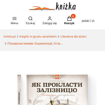
Produkty w koszyku: 0
Otwórz wyszukiwarkę
polski / zł
Menu
Szukaj
Zaloguj się
Koszyk
knizka.pl
Książki w języku ukraińskim
Literatura dla dzieci
Пізнавальні книжки. Енциклопедії. Атласи дітям