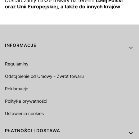
Dostarczamy nasze towary na terenie
całej Polski
oraz Unii Europejskiej
,
a także do innych krajów
.
Linki w stopce
INFORMACJE
Regulaminy
Odstąpienie od Umowy - Zwrot towaru
Reklamacje
Polityka prywatności
Ustawienia cookies
PŁATNOŚCI I DOSTAWA