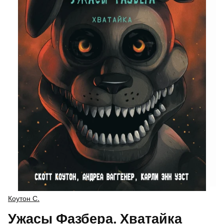
Коутон С.
Ужасы Фазбера. Хватайка