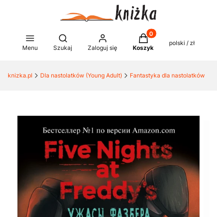
Produkty w koszyku: 0
Otwórz wyszukiwarkę
polski / zł
Menu
Szukaj
Zaloguj się
Koszyk
knizka.pl
Dla nastolatków (Young Adult)
Fantastyka dla nastolatków