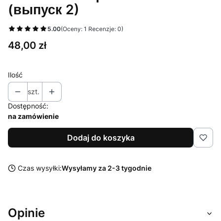
(выпуск 2)
5.00
(Oceny: 1 Recenzje: 0)
Cena
48,00 zł
Ilość
szt.
Dostępność:
na zamówienie
Dodaj do koszyka
Czas wysyłki:
Wysyłamy za 2-3 tygodnie
Opinie