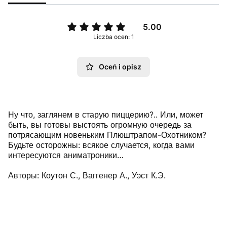
5.00
Liczba ocen: 1
Oceń i opisz
Ну что, заглянем в старую пиццерию?.. Или, может
быть, вы готовы выстоять огромную очередь за
потрясающим новеньким Плюштрапом-Охотником?
Будьте осторожны: всякое случается, когда вами
интересуются аниматроники…
Авторы: Коутон С., Ваггенер А., Уэст К.Э.