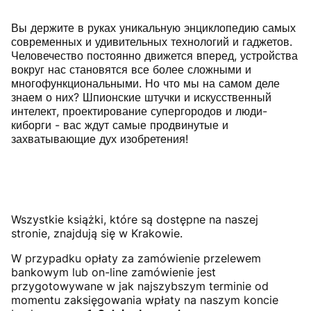
Вы держите в руках уникальную энциклопедию самых
современных и удивительных технологий и гаджетов.
Человечество постоянно движется вперед, устройства
вокруг нас становятся все более сложными и
многофункциональными. Но что мы на самом деле
знаем о них? Шпионские штучки и искусственный
интелект, проектирование супергородов и люди-
киборги - вас ждут самые продвинутые и
захватывающие дух изобретения!
Wszystkie książki, które są dostępne na naszej
stronie, znajdują się w Krakowie.
W przypadku opłaty za zamówienie przelewem
bankowym lub on-line zamówienie jest
przygotowywane w jak najszybszym terminie od
momentu zaksięgowania wpłaty na naszym koncie