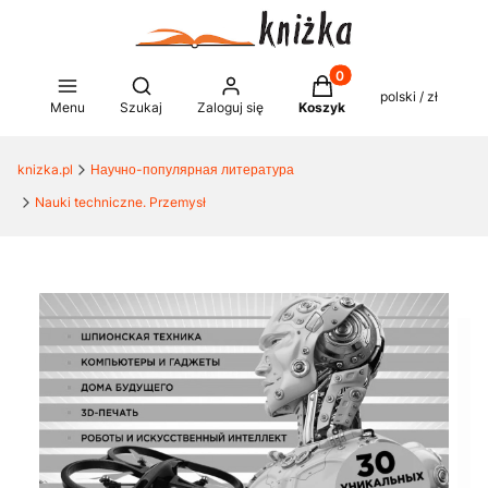
Produkty w koszyku: 0
Otwórz wyszukiwarkę
polski / zł
Menu
Szukaj
Zaloguj się
Koszyk
knizka.pl
Научно-популярная литература
Nauki techniczne. Przemysł