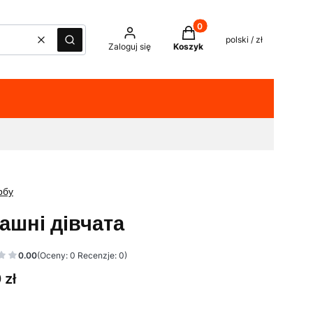
Produkty w koszyku: 0. Z
polski / zł
Wyczyść
Szukaj
Zaloguj się
Koszyk
рбу
ашні дівчата
0.00
(Oceny: 0 Recenzje: 0)
 zł