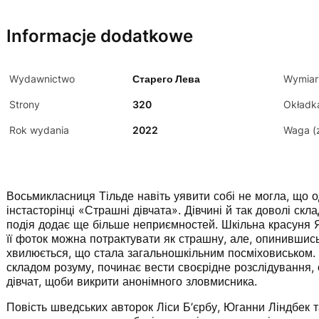
Informacje dodatkowe
Wydawnictwo
Старего Лева
Wymiar
Strony
320
Okładk
Rok wydania
2022
Waga (
Восьмикласниця Тільде навіть уявити собі не могла, що о
інстасторінці «Страшні дівчата». Дівчині й так доволі скл
подія додає ще більше неприємностей. Шкільна красуня Я
її фоток можна потрактувати як страшну, але, опинившись
хвилюється, що стала загальношкільним посміховиськом. 
складом розуму, починає вести своєрідне розслідування,
дівчат, щоби викрити анонімного зловмисника.
Повість шведських авторок Ліси Б’єрбу, Юганни Ліндбек 