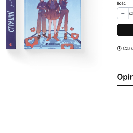
Ilość
sz
Czas
Opin