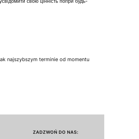
 усвідомити свою цінність попри будь-
jak najszybszym terminie od momentu
ZADZWOŃ DO NAS: