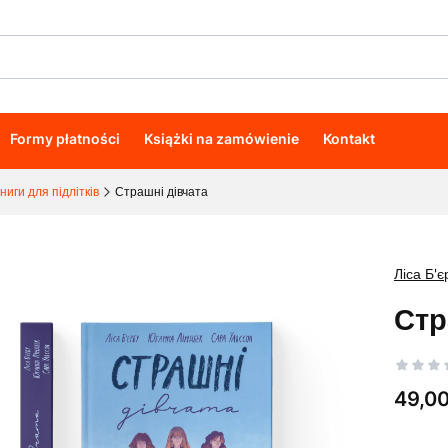
Formy płatności
Książki na zamówienie
Kontakt
ниги для підлітків
Страшні дівчата
Ліса Б'є
Стр
Cena
49,00