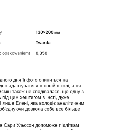
y
130x200 мм
a
Twarda
z opakowaniem)
0,350
дного дня її фото опиниться на
адно адаптуватися в новій школі, а ця
смін також не сподівалася, що одну з
 під цим хештегом в інсті, дуже
І лише Елені, яка володіє аналітичним
 об’єднуючи довкола себе все більше
та Сари Ульссон допоможе підліткам