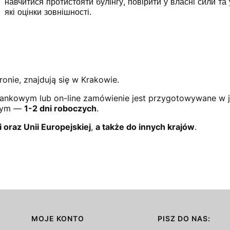
навчитися протистояти булінгу, повірити у власні сили та
які оцінки зовнішності.
ronie, znajdują się w Krakowie.
ankowym lub on-line zamówienie jest przygotowywane w 
owym —
1-2 dni roboczych
.
i oraz Unii Europejskiej
,
a także do innych krajów
.
MOJE KONTO
PISZ DO NAS: