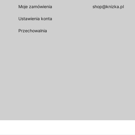
Moje zamówienia
shop@knizka.pl
Ustawienia konta
Przechowalnia