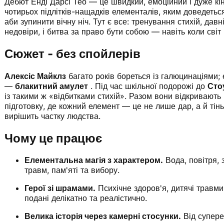
Дебют Енді Дарсі Тео — це швидкий, емоційний і дуже к
чотирьох підлітків-нащадків елементалів, яким доведеть
аби зупинити вічну ніч. Тут є все: тренування стихій, дав
недовіри, і битва за право бути собою — навіть коли світ
Сюжет - без спойлерів
Алексіс Майклз
багато років бореться із галюцинаціями;
—
блакитний амулет
. Під час шкільної подорожі до
Сто
із такими ж «відбитками стихій». Разом вони відкривають
підготовку, де кожний елемент — це не лише дар, а й тін
вирішить частку людства.
Чому це працює
Елементальна магія з характером.
Вода, повітря,
травм, пам'яті та вибору.
Герої зі шрамами.
Психічне здоров'я, дитячі травм
подані делікатно та реалістично.
Велика історія через камерні стосунки.
Від супереч