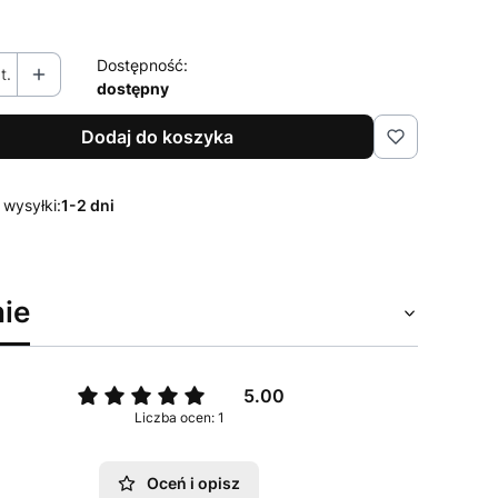
Dostępność:
t.
dostępny
Dodaj do koszyka
 wysyłki:
1-2 dni
ie
5.00
Liczba ocen: 1
Oceń i opisz