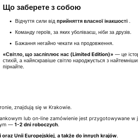
Що заберете з собою
Відчуття сили від
прийняття власної інакшості
.
Команду героїв, за яких уболіваєш, ніби за друзів.
Бажання негайно чекати на продовження.
«Світло, що засліплює нас (Limited Edition)»
— це істо
стихій, а найяскравіше світло народжується з найтемніших
пірнайте.
ronie, znajdują się w Krakowie.
ankowym lub on-line zamówienie jest przygotowywane w 
owym —
1-2 dni roboczych
.
i oraz Unii Europejskiej
,
a także do innych krajów
.