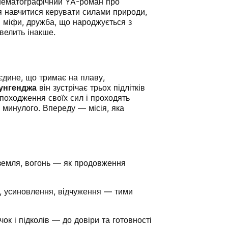
інематографічний YA-роман про
ся навчитися керувати силами природи,
ні міфи, дружба, що народжується з
 велить інакше.
 єдине, що тримає на плаву,
унгенджа
він зустрічає трьох підлітків
 походження своїх сил і проходять
ь минулого. Впереду — місія, яка
 земля, вогонь — як продовження
и, усиновлення, відчуження — тими
ок і підколів — до довіри та готовності