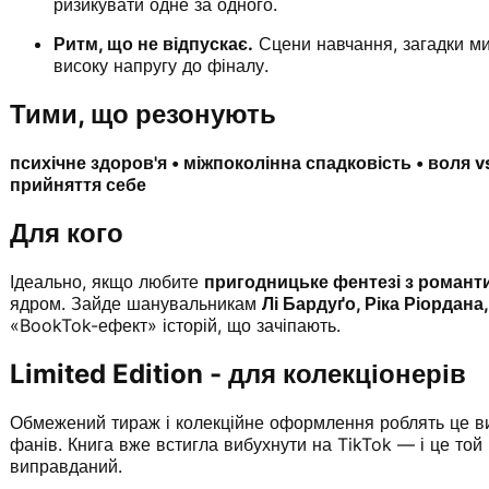
ризикувати одне за одного.
Ритм, що не відпускає.
Сцени навчання, загадки ми
високу напругу до фіналу.
Тими, що резонують
психічне здоров'я • міжпоколінна спадковість • воля vs
прийняття себе
Для кого
Ідеально, якщо любите
пригодницьке фентезі з романт
ядром. Зайде шанувальникам
Лі Бардуґо, Ріка Ріордана
«BookTok-ефект» історій, що зачіпають.
Limited Edition - для колекціонерів
Обмежений тираж і колекційне оформлення роблять це в
фанів. Книга вже встигла вибухнути на TikTok — і це той
виправданий.