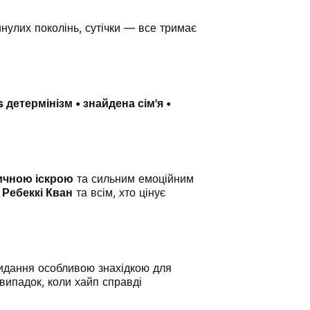
нулих поколінь, сутічки — все тримає
 детермінізм • знайдена сім'я •
ичною іскрою
та сильним емоційним
, Ребеккі Кван
та всім, хто цінує
идання особливою знахідкою для
 випадок, коли хайп справді