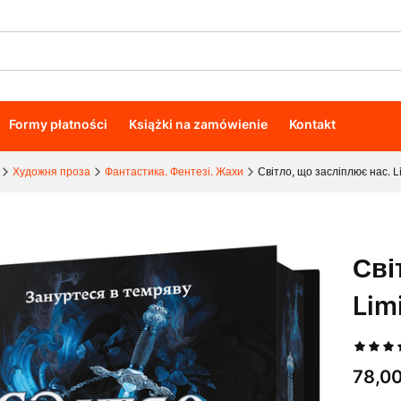
Formy płatności
Książki na zamówienie
Kontakt
Художня проза
Фантастика. Фентезі. Жахи
Світло, що засліплює нас. Li
Сві
Lim
Cena
78,00