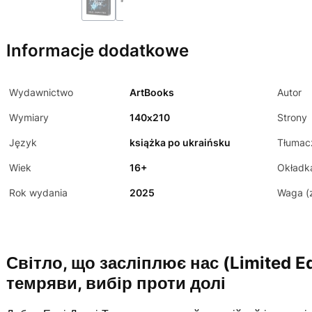
Informacje dodatkowe
Wydawnictwo
ArtBooks
Autor
Wymiary
140х210
Strony
Język
książka po ukraińsku
Tłumac
Wiek
16+
Okładk
Rok wydania
2025
Waga (
Світло, що засліплює нас (Limited Ed
темряви, вибір проти долі