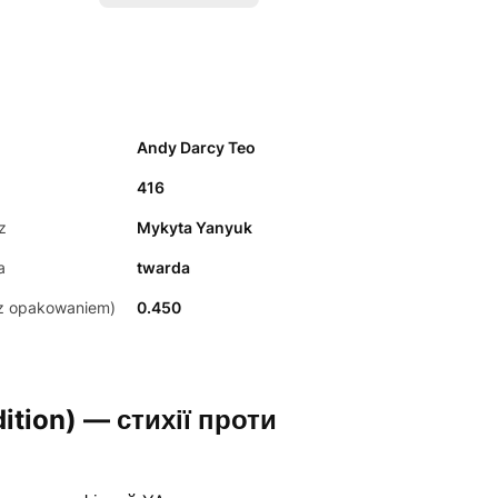
Andy Darcy Teo
416
z
Mykyta Yanyuk
a
twarda
z opakowaniem)
0.450
ition) — стихії проти