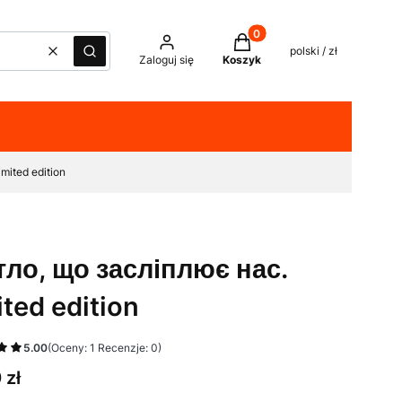
Produkty w koszyku: 0. Z
polski / zł
Wyczyść
Szukaj
Zaloguj się
Koszyk
mited edition
тло, що засліплює нас.
ited edition
5.00
(Oceny: 1 Recenzje: 0)
 zł