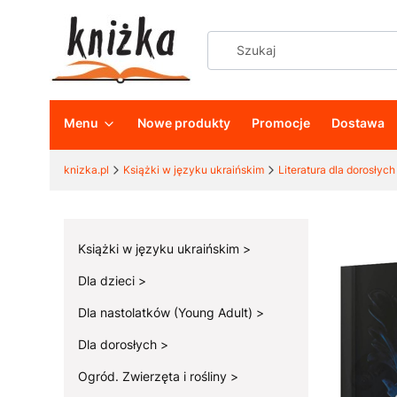
Menu
Nowe produkty
Promocje
Dostawa
knizka.pl
Książki w języku ukraińskim
Literatura dla dorosłych
Książki w języku ukraińskim
Dla dzieci
Dla nastolatków (Young Adult)
Dla dorosłych
Ogród. Zwierzęta i rośliny