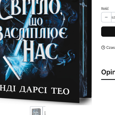
Ilość
sz
Czas
Opin