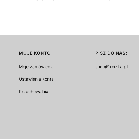
MOJE KONTO
PISZ DO NAS:
Moje zamówienia
shop@knizka.pl
Ustawienia konta
Przechowalnia