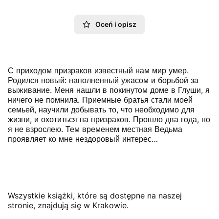
Oceń i opisz
С приходом призраков известный нам мир умер.
Родился новый: наполненный ужасом и борьбой за
выживание. Меня нашли в покинутом доме в Глуши, я
ничего не помнила. Приемные братья стали моей
семьей, научили добывать то, что необходимо для
жизни, и охотиться на призраков. Прошло два года, но
я не взрослею. Тем временем местная Ведьма
проявляет ко мне нездоровый интерес…
Wszystkie książki, które są dostępne na naszej
stronie, znajdują się w Krakowie.