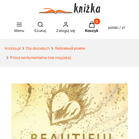
Produkty w koszyku: 0
Otwórz wyszukiwarkę
polski / zł
Menu
Szukaj
Zaloguj się
Koszyk
knizka.pl
Dla dorosłych
Любовный роман
Proza ​​sentymentalna (nie rosyjska)