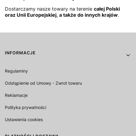
Dostarczamy nasze towary na terenie
całej Polski
oraz Unii Europejskiej
,
a także do innych krajów
.
Linki w stopce
INFORMACJE
Regulaminy
Odstąpienie od Umowy - Zwrot towaru
Reklamacje
Polityka prywatności
Ustawienia cookies