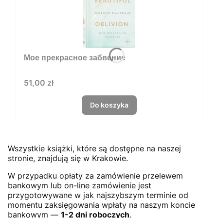
Мое прекрасное забвение
Cena
51,00 zł
Do koszyka
Wszystkie książki, które są dostępne na naszej
stronie, znajdują się w Krakowie.
W przypadku opłaty za zamówienie przelewem
bankowym lub on-line zamówienie jest
przygotowywane w jak najszybszym terminie od
momentu zaksięgowania wpłaty na naszym koncie
bankowym —
1-2 dni roboczych
.