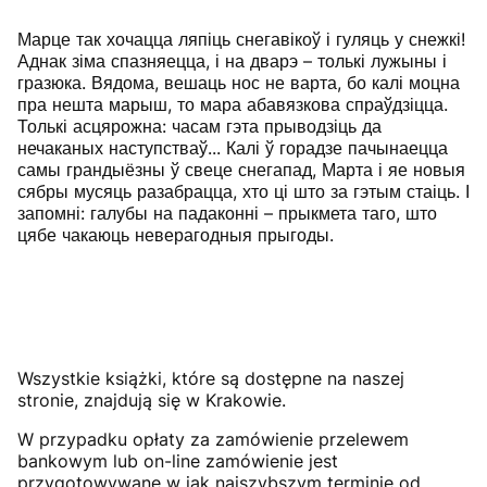
Марце так хочацца ляпіць снегавікоў і гуляць у снежкі!
Аднак зіма спазняецца, і на дварэ – толькі лужыны і
гразюка. Вядома, вешаць нос не варта, бо калі моцна
пра нешта марыш, то мара абавязкова спраўдзіцца.
Толькі асцярожна: часам гэта прыводзіць да
нечаканых наступстваў... Калі ў горадзе пачынаецца
самы грандыёзны ў свеце снегапад, Марта і яе новыя
сябры мусяць разабрацца, хто ці што за гэтым стаіць. І
запомні: галубы на падаконні – прыкмета таго, што
цябе чакаюць неверагодныя прыгоды.
Wszystkie książki, które są dostępne na naszej
stronie, znajdują się w Krakowie.
W przypadku opłaty za zamówienie przelewem
bankowym lub on-line zamówienie jest
przygotowywane w jak najszybszym terminie od