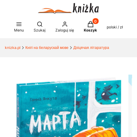
Produkty w koszyku: 0
Otwórz wyszukiwarkę
polski / zł
Menu
Szukaj
Zaloguj się
Koszyk
knizka.pl
Кнігі на беларускай мове
Дзіцячая літаратура