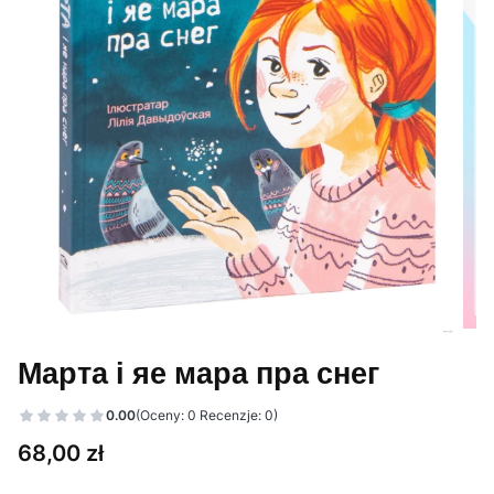
Марта і яе мара пра снег
0.00
(Oceny: 0 Recenzje: 0)
Cena
68,00 zł