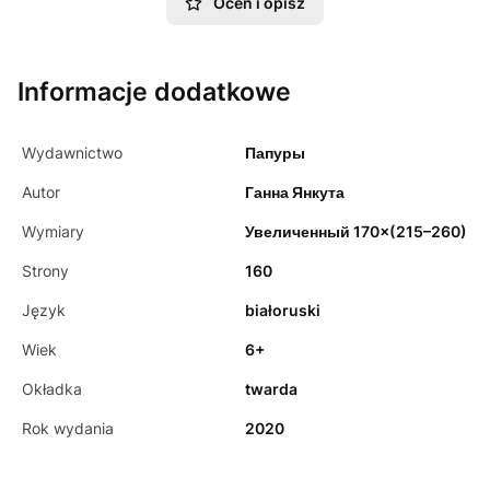
Oceń i opisz
Informacje dodatkowe
Wydawnictwo
Папуры
Autor
Ганна Янкута
Wymiary
Увеличенный 170×(215–260)
Strony
160
Język
białoruski
Wiek
6+
Okładka
twarda
Rok wydania
2020