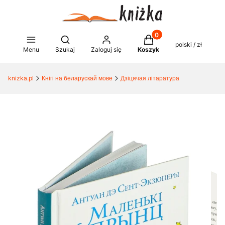
Produkty w koszyku: 0
Otwórz wyszukiwarkę
polski / zł
Menu
Szukaj
Zaloguj się
Koszyk
knizka.pl
Кнігі на беларускай мове
Дзіцячая літаратура