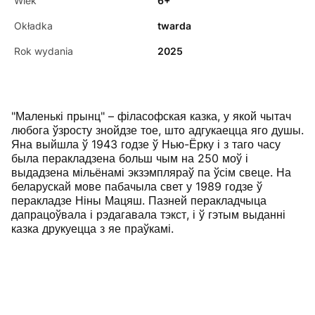
Wiek
6+
Okładka
twarda
Rok wydania
2025
"Маленькі прынц" – філасофская казка, у якой чытач
любога ўзросту знойдзе тое, што адгукаецца яго душы.
Яна выйшла ў 1943 годзе ў Нью-Ёрку і з таго часу
была перакладзена больш чым на 250 моў і
выдадзена мільёнамі экзэмпляраў па ўсім свеце. На
беларускай мове пабачыла свет у 1989 годзе ў
перакладзе Ніны Мацяш. Пазней перакладчыца
дапрацоўвала і рэдагавала тэкст, і ў гэтым выданні
казка друкуецца з яе праўкамі.