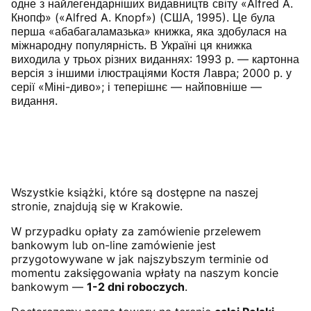
одне з найлегендарніших видавництв світу «Alfred A.
Кнопф» («Alfred A. Knopf») (США, 1995). Це була
перша «абабагаламазька» книжка, яка здобулася на
міжнародну популярність. В Україні ця книжка
виходила у трьох різних виданнях: 1993 р. — картонна
версія з іншими ілюстраціями Костя Лавра; 2000 р. у
серії «Міні-диво»; і теперішнє — найповніше —
видання.
Wszystkie książki, które są dostępne na naszej
stronie, znajdują się w Krakowie.
W przypadku opłaty za zamówienie przelewem
bankowym lub on-line zamówienie jest
przygotowywane w jak najszybszym terminie od
momentu zaksięgowania wpłaty na naszym koncie
bankowym —
1-2 dni roboczych
.