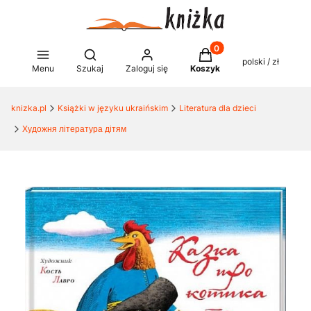
Produkty w koszyku: 0
Otwórz wyszukiwarkę
polski / zł
Menu
Szukaj
Zaloguj się
Koszyk
knizka.pl
Książki w języku ukraińskim
Literatura dla dzieci
Художня література дітям