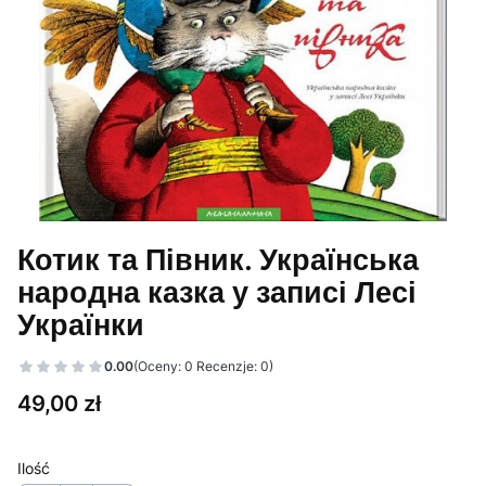
Котик та Півник. Українська
народна казка у записі Лесі
Українки
0.00
(Oceny: 0 Recenzje: 0)
Cena
49,00 zł
Ilość