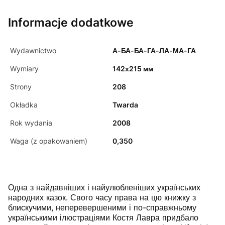
Informacje dodatkowe
Wydawnictwo
А-БА-БА-ГА-ЛА-МА-ГА
Wymiary
142х215 мм
Strony
208
Okładka
Twarda
Rok wydania
2008
Waga (z opakowaniem)
0,350
Одна з найдавніших і найулюбленіших українських
народних казок. Свого часу права на цю книжку з
блискучими, неперевершеними і по-справжньому
українськими ілюстраціями Костя Лавра придбало