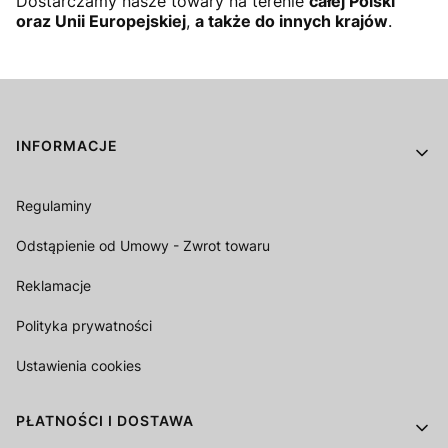
Dostarczamy nasze towary na terenie
całej Polski
oraz Unii Europejskiej
,
a także do innych krajów
.
Linki w stopce
INFORMACJE
Regulaminy
Odstąpienie od Umowy - Zwrot towaru
Reklamacje
Polityka prywatności
Ustawienia cookies
PŁATNOŚCI I DOSTAWA