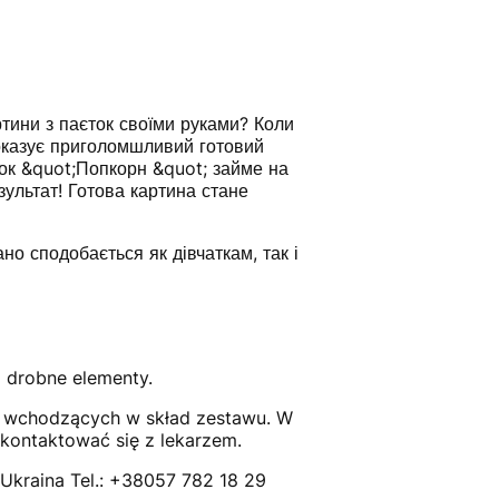
тини з паєток своїми руками? Коли
показує приголомшливий готовий
єток &quot;Попкорн &quot; займе на
ультат! Готова картина стане
о сподобається як дівчаткам, так і
 drobne elementy.
, wchodzących w skład zestawu. W
kontaktować się z lekarzem.
Ukraina Tel.: +38057 782 18 29