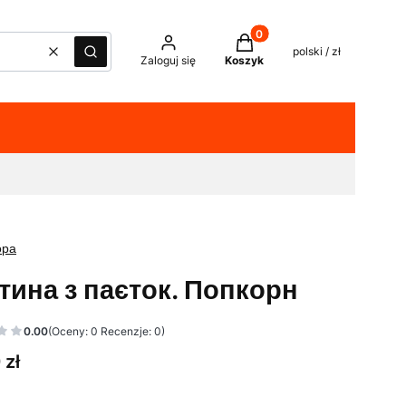
Produkty w koszyku: 0. Z
polski / zł
Wyczyść
Szukaj
Zaloguj się
Koszyk
ора
тина з паєток. Попкорн
0.00
(Oceny: 0 Recenzje: 0)
 zł