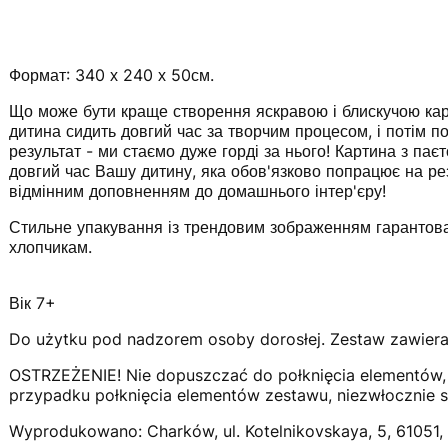
Формат: 340 х 240 х 50см.
Що може бути краще створення яскравою і блискучою кар
дитина сидить довгий час за творчим процесом, і потім 
результат - ми стаємо дуже горді за нього! Картина з па
довгий час Вашу дитину, яка обов'язково попрацює на рез
відмінним доповненням до домашнього інтер'єру!
Стильне упакування із трендовим зображенням гарантован
хлопчикам.
Вік 7+
Do użytku pod nadzorem osoby dorosłej. Zestaw zawiera
OSTRZEŻENIE! Nie dopuszczać do połknięcia elementów
przypadku połknięcia elementów zestawu, niezwłocznie s
Wyprodukowano: Charków, ul. Kotelnikovskaya, 5, 61051, 