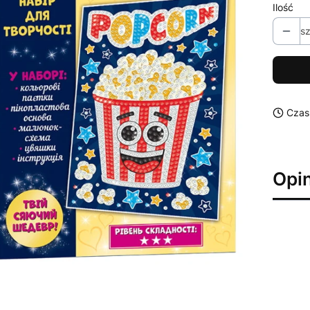
Ilość
sz
Czas
Opin