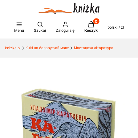
Produkty w koszyku: 0
Otwórz wyszukiwarkę
polski / zł
Menu
Szukaj
Zaloguj się
Koszyk
knizka.pl
Кнігі на беларускай мове
Мастацкая літаратура