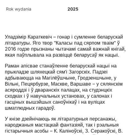
Rok wydania
2025
Уладзімір Караткевіч – гонар і сумленне беларускай
літаратуры. Яго твор "Каласы пад сярпом тваім" ў
2016 годзе прызнаны чытачамі самай важнай кнігай,
якая паўплывала на развіццё беларусаў як нацыі.
Раман апісвае станаўленне беларускай нацыі на
прыкладзе шляхецкай сям’і Загорскіх. Падзеі
адбываюцца на Магілёўшчыне, Гродзеншчыне, у
Вільні, Пецярбурзе, Маскве, Варшаве – у сялянскім
асяроддзі і ў дваранскіх палацах, на студэнцкіх
сходках і ў навучальных установах, у салонах і
гасціных вышэйшых саноўнікаў і на вуліцах
шматлюдных гарадоў.
У кнізе дзейнічаюць як літаратурныя персанажы,
народжаныя мастацкай фантазіяй, так і рэальныя
гістарычныя асобы – К. Каліноўскі, З. Серакоўскі, В.