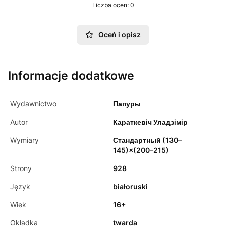
Liczba ocen: 0
Oceń i opisz
Informacje dodatkowe
Wydawnictwo
Папуры
Autor
Караткевiч Уладзiмiр
Wymiary
Стандартный (130–
145)×(200–215)
Strony
928
Język
białoruski
Wiek
16+
Okładka
twarda