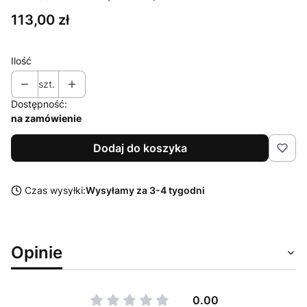
Cena
113,00 zł
Ilość
szt.
Dostępność:
na zamówienie
Dodaj do koszyka
Czas wysyłki:
Wysyłamy za 3-4 tygodni
Opinie
0.00