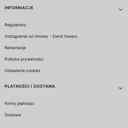
Linki w stopce
INFORMACJE
Regulaminy
Odstąpienie od Umowy - Zwrot towaru
Reklamacje
Polityka prywatności
Ustawienia cookies
PŁATNOŚCI I DOSTAWA
Formy płatności
Dostawa