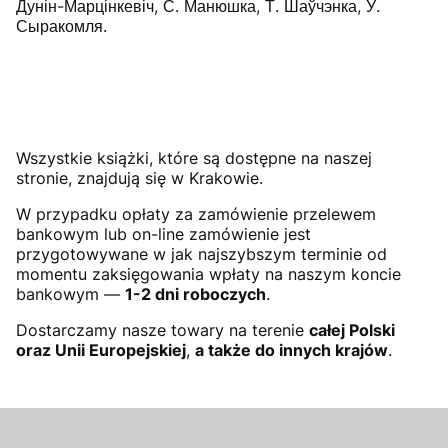
Дунін-Марцінкевіч, С. Манюшка, Т. Шаўчэнка, У.
Сыракомля.
Wszystkie książki, które są dostępne na naszej
stronie, znajdują się w Krakowie.
W przypadku opłaty za zamówienie przelewem
bankowym lub on-line zamówienie jest
przygotowywane w jak najszybszym terminie od
momentu zaksięgowania wpłaty na naszym koncie
bankowym —
1-2 dni roboczych
.
Dostarczamy nasze towary na terenie
całej Polski
oraz Unii Europejskiej
,
a także do innych krajów
.