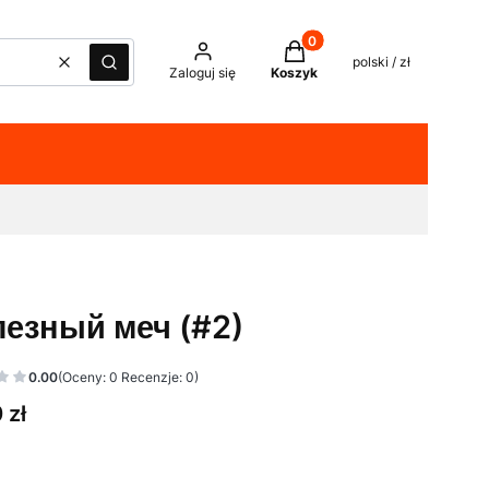
Produkty w koszyku: 0. Z
polski / zł
Wyczyść
Szukaj
Zaloguj się
Koszyk
езный меч (#2)
0.00
(Oceny: 0 Recenzje: 0)
 zł