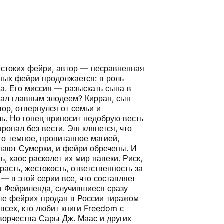
естоких фейри, автор — несравненная
ных фейри продолжается: в роль
а. Его миссия — разыскать сына в
стал главным злодеем? Кирран, сын
ор, отвернулся от семьи и
ь. Но гонец приносит недобрую весть
ропал без вести. Эш клянется, что
то темное, пропитанное магией,
упают Сумерки, и фейри обречены. И
, хаос расколет их мир навеки. Риск,
асть, жестокость, ответственность за
— в этой серии все, что составляет
я Фейриленда, случившиеся сразу
ые фейри» продан в России тиражом
 всех, кто любит книги Freedom с
творчества Сары Дж. Маас и других