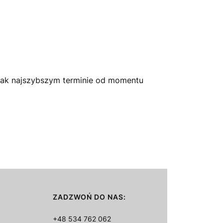
jak najszybszym terminie od momentu
ZADZWOŃ DO NAS:
+48 534 762 062