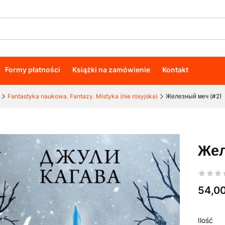
Formy płatności
Książki na zamówienie
Kontakt
Fantastyka naukowa. Fantazy. Mistyka (nie rosyjska)
Железный меч (#2)
Жел
Cena
54,00
Ilość