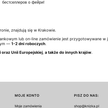
бестселлеров о фейри!
ronie, znajdują się w Krakowie.
ankowym lub on-line zamówienie jest przygotowywane w 
owym —
1-2 dni roboczych
.
i oraz Unii Europejskiej
,
a także do innych krajów
.
MOJE KONTO
PISZ DO NAS:
Moje zamówienia
shop@knizka.pl