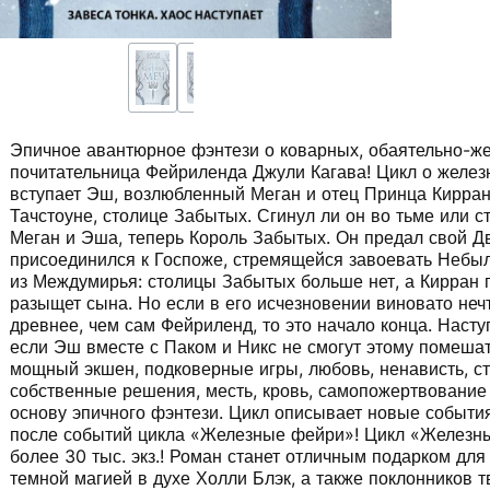
Эпичное авантюрное фэнтези о коварных, обаятельно-ж
почитательница Фейриленда Джули Кагава! Цикл о желез
вступает Эш, возлюбленный Меган и отец Принца Кирран
Тачстоуне, столице Забытых. Сгинул ли он во тьме или 
Меган и Эша, теперь Король Забытых. Он предал свой Дв
присоединился к Госпоже, стремящейся завоевать Небыл
из Междумирья: столицы Забытых больше нет, а Кирран п
разыщет сына. Но если в его исчезновении виновато неч
древнее, чем сам Фейриленд, то это начало конца. Наст
если Эш вместе с Паком и Никс не смогут этому помешать
мощный экшен, подковерные игры, любовь, ненависть, стр
собственные решения, месть, кровь, самопожертвование 
основу эпичного фэнтези. Цикл описывает новые событи
после событий цикла «Железные фейри»! Цикл «Железн
более 30 тыс. экз.! Роман станет отличным подарком для
темной магией в духе Холли Блэк, а также поклонников 