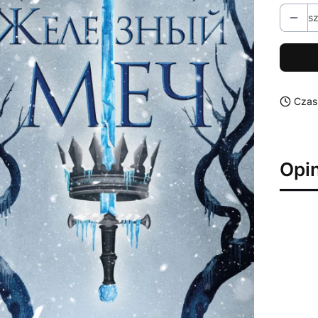
sz
Czas
Opin