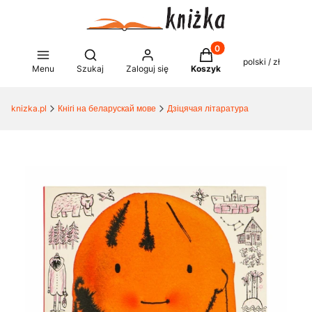
Produkty w koszyku: 0
Otwórz wyszukiwarkę
polski / zł
Menu
Szukaj
Zaloguj się
Koszyk
knizka.pl
Кнігі на беларускай мове
Дзіцячая літаратура