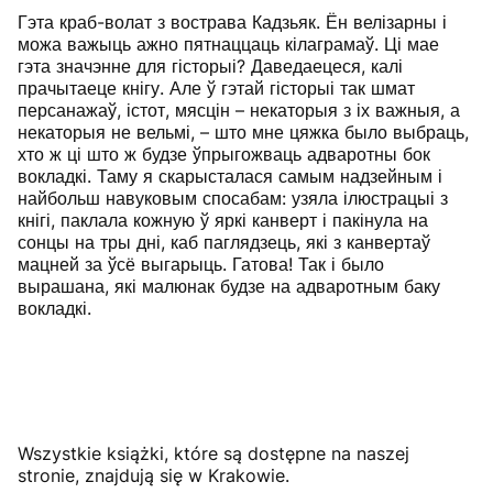
Гэта краб-волат з вострава Кадзьяк. Ён велізарны і
можа важыць ажно пятнаццаць кілаграмаў. Ці мае
гэта значэнне для гісторыі? Даведаецеся, калі
прачытаеце кнігу. Але ў гэтай гісторыі так шмат
персанажаў, істот, мясцін – некаторыя з іх важныя, а
некаторыя не вельмі, – што мне цяжка было выбраць,
хто ж ці што ж будзе ўпрыгожваць адваротны бок
вокладкі. Таму я скарысталася самым надзейным і
найбольш навуковым спосабам: узяла ілюстрацыі з
кнігі, паклала кожную ў яркі канверт і пакінула на
сонцы на тры дні, каб паглядзець, які з канвертаў
мацней за ўсё выгарыць. Гатова! Так і было
вырашана, які малюнак будзе на адваротным баку
вокладкі.
Wszystkie książki, które są dostępne na naszej
stronie, znajdują się w Krakowie.