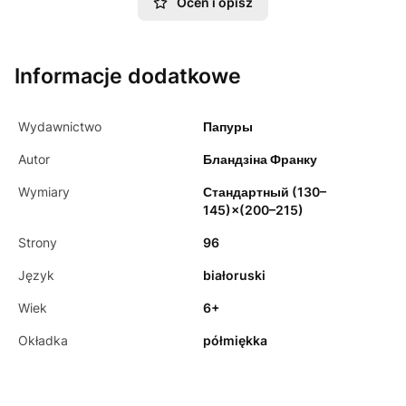
Oceń i opisz
Informacje dodatkowe
Wydawnictwo
Папуры
Autor
Бландзіна Франку
Wymiary
Стандартный (130–
145)×(200–215)
Strony
96
Język
białoruski
Wiek
6+
Okładka
półmiękka