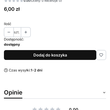
0.00
(Oceny: 0 Recenzje: 0)
Cena
6,00 zł
Ilość
szt.
Dostępność:
dostępny
Dodaj do koszyka
Czas wysyłki:
1-2 dni
Opinie
0.00