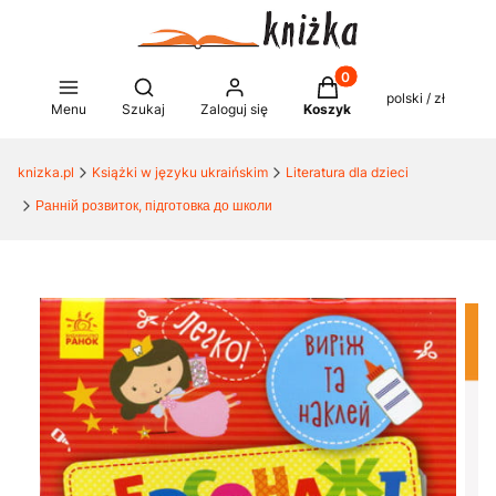
Produkty w koszyku: 0
Otwórz wyszukiwarkę
polski / zł
Menu
Szukaj
Zaloguj się
Koszyk
knizka.pl
Książki w języku ukraińskim
Literatura dla dzieci
Ранній розвиток, підготовка до школи