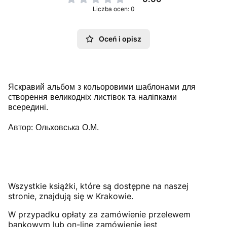
Liczba ocen: 0
Oceń i opisz
Яскравий альбом з кольоровими шаблонами для
створення великодніх листівок та наліпками
всередині.
Автор: Ольховська О.М.
Wszystkie książki, które są dostępne na naszej
stronie, znajdują się w Krakowie.
W przypadku opłaty za zamówienie przelewem
bankowym lub on-line zamówienie jest