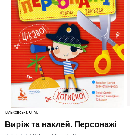
Ольховська О.М.
Виріж та наклей. Персонажі