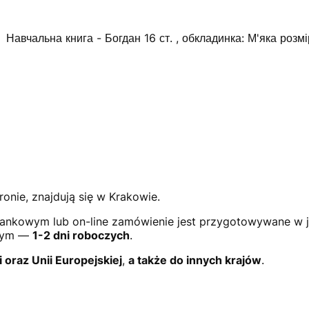
Навчальна книга - Богдан
16 ст. , обкладинка: М'яка розм
ronie, znajdują się w Krakowie.
ankowym lub on-line zamówienie jest przygotowywane w 
owym —
1-2 dni roboczych
.
i oraz Unii Europejskiej
,
a także do innych krajów
.