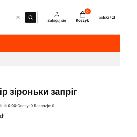
Produkty w koszyku: 0. Z
polski / zł
Wyczyść
Szukaj
Zaloguj się
Koszyk
ір зіроньки запріг
0.00
(Oceny: 0 Recenzje: 0)
zł