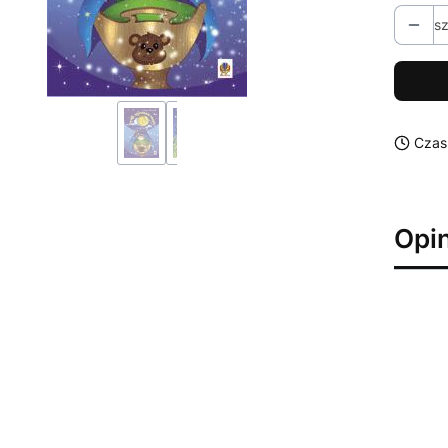
sz
Czas
Opin