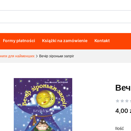
Formy płatności
Książki na zamówienie
Kontakt
ниги для найменших
Вечір зіроньки запріг
Веч
Cena
4,00 
Ilość