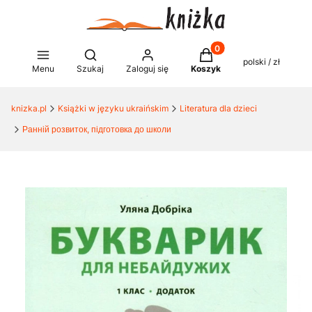
Produkty w koszyku: 0
Otwórz wyszukiwarkę
polski / zł
Menu
Szukaj
Zaloguj się
Koszyk
knizka.pl
Książki w języku ukraińskim
Literatura dla dzieci
Ранній розвиток, підготовка до школи