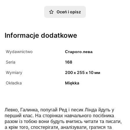
Oceń i opisz
Informacje dodatkowe
Wydawnictwo
Старого лева
Seria
168
Wymiary
200 х 255 х 10 мм
Okładka
Miękka
Левко, Галинка, попугай Ред і песик Лінда йдуть у
перший клас. На сторінках навчального посібника
разом із тобою вони будуть вчитись читати та писати,
а крім того, спостерігати, аналізувати, гратися та