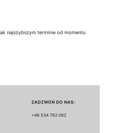
jak najszybszym terminie od momentu
ZADZWOŃ DO NAS:
+48 534 762 062