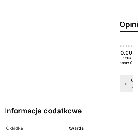
Opin
0.00
Liczba
ocen: 0
Oce
op
Informacje dodatkowe
Okładka
twarda