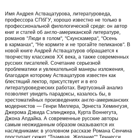
Имя Андрея Аствацатурова, литературоведа,
профессора СПбГУ, хорошо известно не только в
профессиональной филологической среде: он автор
книг и статей об англо-американской литературе,
романов "Люди в голом", "Скунскамера", "Осень
в карманах", "Не кормите и не трогайте пеликанов". В
новой книге Андрей Аствацатуров обращается к
творчеству классиков ХХ века, а также современных
русских писателей. Сочетание серьезной
проблематики и увлекательной манеры изложения,
благодаря которому Аствацатуров известен как
блестящий лектор, присутствует и в его
литературоведческих работах. Виртуозный анализ
позволяет увидеть парадоксы, казалось бы, в
хрестоматийных произведениях англо-американских
модернистов — Генри Миллера, Эрнеста Хемингуэя,
Джерома Дэвида Сэлинджера, Курта Воннегута,
Джона Апдайка. А современные русские авторы
самым неожиданным образом оказываются их
наследниками: в уголовном рассказе Романа Сенчина
проступает сюжет "Трамвая „Желание“" Теннесси