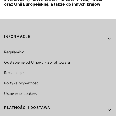
oraz Unii Europejskiej
,
a także do innych krajów
.
Linki w stopce
INFORMACJE
Regulaminy
Odstąpienie od Umowy - Zwrot towaru
Reklamacje
Polityka prywatności
Ustawienia cookies
PŁATNOŚCI I DOSTAWA