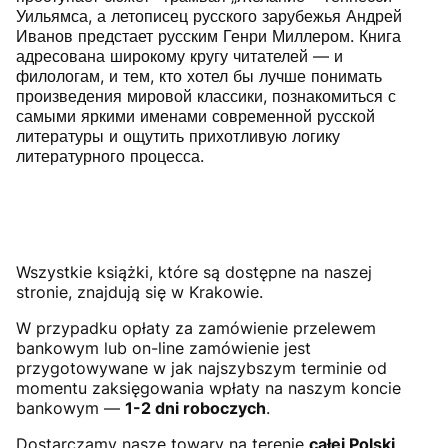
Уильямса, а летописец русского зарубежья Андрей
Иванов предстает русским Генри Миллером. Книга
адресована широкому кругу читателей — и
филологам, и тем, кто хотел бы лучше понимать
произведения мировой классики, познакомиться с
самыми яркими именами современной русской
литературы и ощутить прихотливую логику
литературного процесса.
Wszystkie książki, które są dostępne na naszej
stronie, znajdują się w Krakowie.
W przypadku opłaty za zamówienie przelewem
bankowym lub on-line zamówienie jest
przygotowywane w jak najszybszym terminie od
momentu zaksięgowania wpłaty na naszym koncie
bankowym —
1-2 dni roboczych
.
Dostarczamy nasze towary na terenie
całej Polski