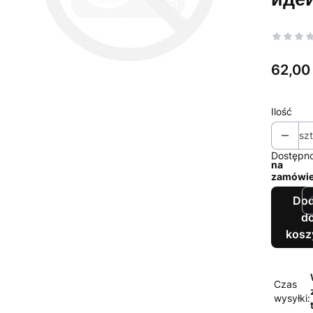
Cena
62,00 
Ilość
szt
Dostępno
na
zamówie
Dod
d
kosz
Czas
wysyłki: