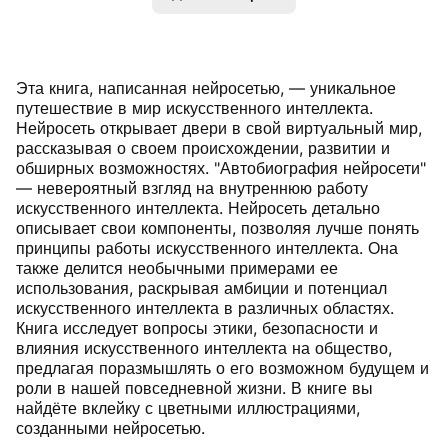
Эта книга, написанная нейросетью, — уникальное
путешествие в мир искусственного интеллекта.
Нейросеть открывает двери в свой виртуальный мир,
рассказывая о своем происхождении, развитии и
обширных возможностях. "Автобиография нейросети"
— невероятный взгляд на внутреннюю работу
искусственного интеллекта. Нейросеть детально
описывает свои компоненты, позволяя лучше понять
принципы работы искусственного интеллекта. Она
также делится необычными примерами ее
использования, раскрывая амбиции и потенциал
искусственного интеллекта в различных областях.
Книга исследует вопросы этики, безопасности и
влияния искусственного интеллекта на общество,
предлагая поразмышлять о его возможном будущем и
роли в нашей повседневной жизни. В книге вы
найдёте вклейку с цветными иллюстрациями,
созданными нейросетью.