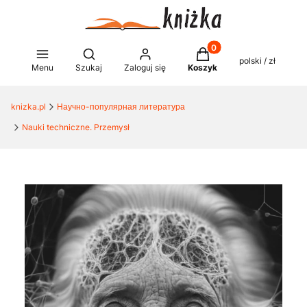
Produkty w koszyku: 0
Otwórz wyszukiwarkę
polski / zł
Menu
Szukaj
Zaloguj się
Koszyk
knizka.pl
Научно-популярная литература
Nauki techniczne. Przemysł