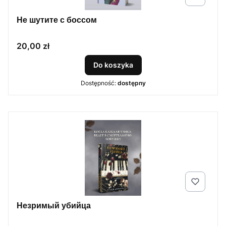
Не шутите с боссом
Cena
20,00 zł
Do koszyka
Dostępność:
dostępny
Незримый убийца