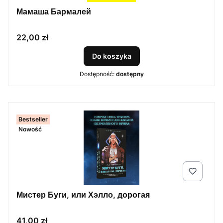
Мамаша Бармалей
Cena
22,00 zł
Do koszyka
Dostępność:
dostępny
Bestseller
Nowość
Мистер Буги, или Хэлло, дорогая
Cena
41,00 zł