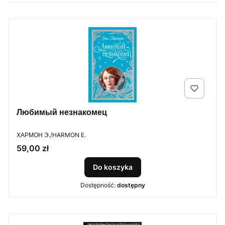
Любимый незнакомец
PRODUCENT
ХАРМОН Э./HARMON E.
Cena
59,00 zł
Do koszyka
Dostępność:
dostępny