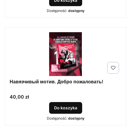
Do koszyka
Dostępność:
dostępny
Навязчивый мотив. Добро пожаловать!
Cena
40,00 zł
Do koszyka
Dostępność:
dostępny