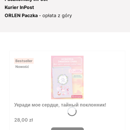
Kurier InPost
ORLEN Paczka
- opłata z góry
Bestseller
Nowość
Укради мое сердце, тайный поклонник!
Cena
28,00 zł