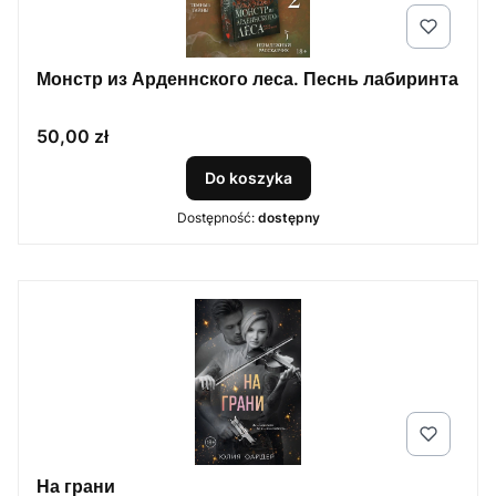
Монстр из Арденнского леса. Песнь лабиринта
Cena
50,00 zł
Do koszyka
Dostępność:
dostępny
На грани