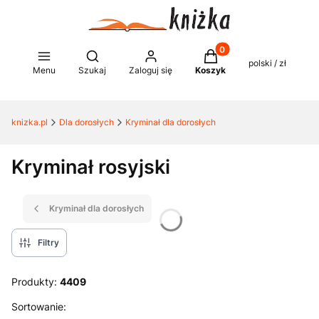
Produkty w koszyku: 0
Otwórz wyszukiwarkę
polski / zł
Menu
Szukaj
Zaloguj się
Koszyk
knizka.pl
Dla dorosłych
Kryminał dla dorosłych
Kryminał rosyjski
Kryminał dla dorosłych
Filtry
Produkty:
4409
Lista produktów
Sortowanie: