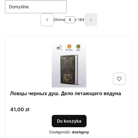
Domyślne
Strona
z 184
Poprzednie produkty
Następne produkty
Ловцы черных душ. Дело летающего ведуна
Cena
41,00 zł
Do koszyka
Dostępność:
dostępny