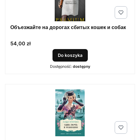
Объезжайте на дорогах сбитых кошек и собак
Cena
54,00 zł
Do koszyka
Dostępność:
dostępny