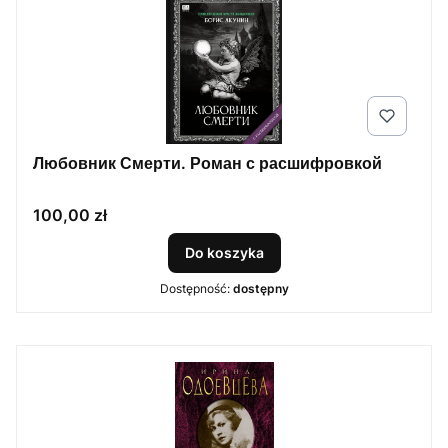
Любовник Смерти. Роман с расшифровкой
Cena
100,00 zł
Do koszyka
Dostępność:
dostępny