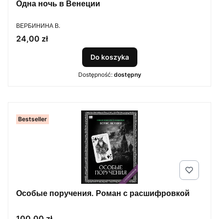
Одна ночь в Венеции
PRODUCENT
ВЕРБИНИНА В.
Cena
24,00 zł
Do koszyka
Dostępność:
dostępny
Bestseller
Особые поручения. Роман с расшифровкой
Cena
100,00 zł