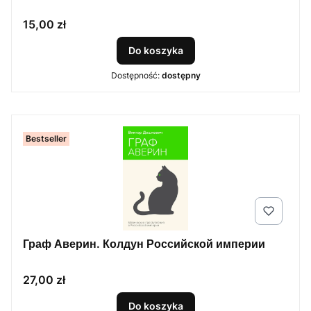
Cena
15,00 zł
Do koszyka
Dostępność:
dostępny
Bestseller
Граф Аверин. Колдун Российской империи
Cena
27,00 zł
Do koszyka