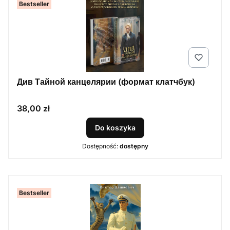
Bestseller
Див Тайной канцелярии (формат клатчбук)
Cena
38,00 zł
Do koszyka
Dostępność:
dostępny
Bestseller