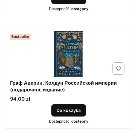
Dostępność:
dostępny
Bestseller
Граф Аверин. Колдун Российской империи
(подарочное издание)
Cena
94,00 zł
Do koszyka
Dostępność:
dostępny