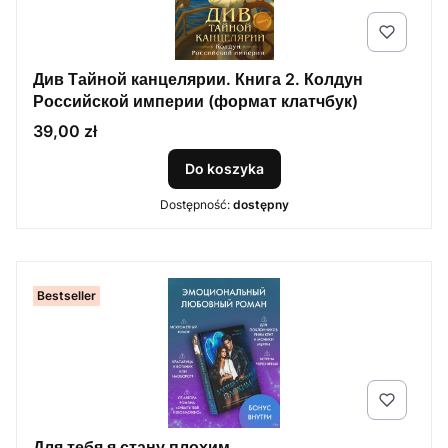
Див Тайной канцелярии. Книга 2. Колдун
Российской империи (формат клатчбук)
Cena
39,00 zł
Do koszyka
Dostępność:
dostępny
Bestseller
Для тебя я стану плохим