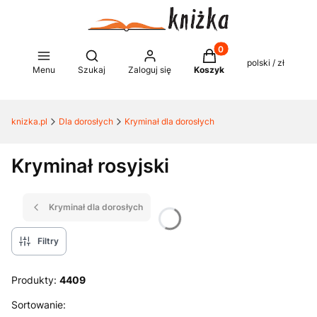
Produkty w koszyku: 0
Otwórz wyszukiwarkę
polski / zł
Menu
Szukaj
Zaloguj się
Koszyk
knizka.pl
Dla dorosłych
Kryminał dla dorosłych
Kryminał rosyjski
Kryminał dla dorosłych
Filtry
Produkty:
4409
Lista produktów
Sortowanie: