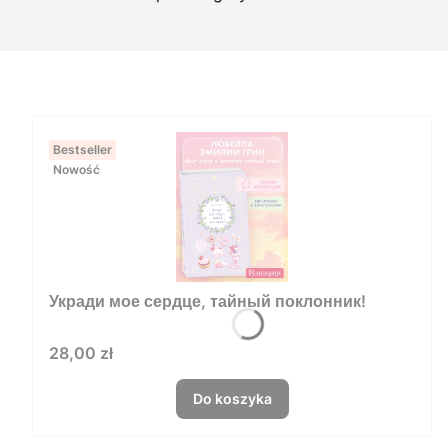
Bestseller
Nowość
Укради мое сердце, тайный поклонник!
Cena
28,00 zł
Do koszyka