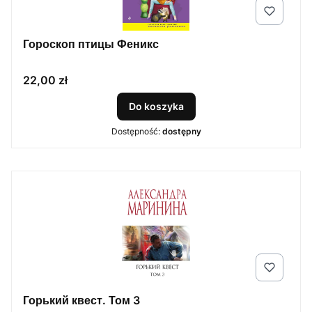
Гороскоп птицы Феникс
Cena
22,00 zł
Do koszyka
Dostępność:
dostępny
Горький квест. Том 3