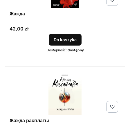
Жажда
Cena
42,00 zł
Do koszyka
Dostępność:
dostępny
Жажда расплаты