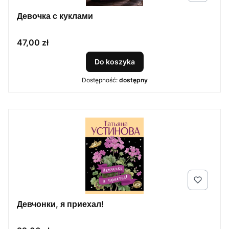
Девочка с куклами
Cena
47,00 zł
Do koszyka
Dostępność:
dostępny
Девчонки, я приехал!