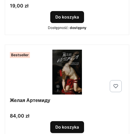
Cena
19,00 zł
Do koszyka
Dostępność:
dostępny
Bestseller
Желая Артемиду
Cena
84,00 zł
Do koszyka