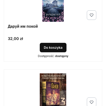
Даруй им покой
Cena
32,00 zł
Do koszyka
Dostępność:
dostępny