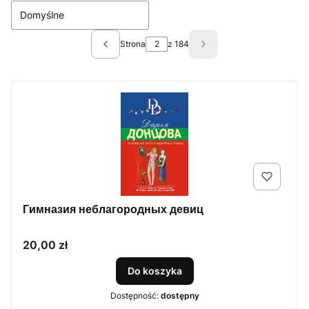
Domyślne
Strona
z 184
Poprzednie produkty
Następne produkty
Гимназия неблагородных девиц
Cena
20,00 zł
Do koszyka
Dostępność:
dostępny