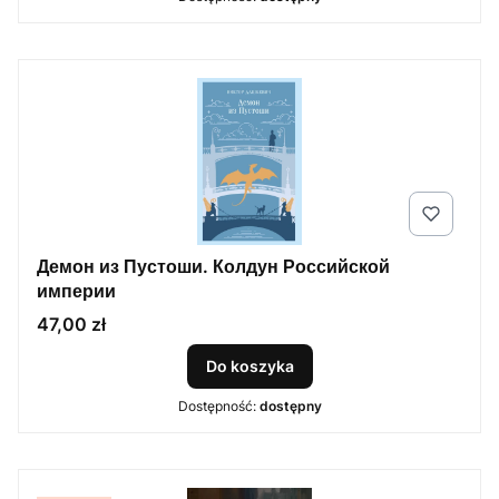
Демон из Пустоши. Колдун Российской
империи
Cena
47,00 zł
Do koszyka
Dostępność:
dostępny