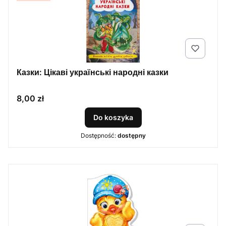
Казки: Цікаві українські народні казки
Cena
8,00 zł
Do koszyka
Dostępność:
dostępny