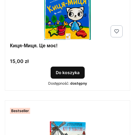
Киця-Миця. Це моє!
Cena
15,00 zł
Do koszyka
Dostępność:
dostępny
Bestseller