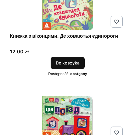
Книжка з віконцями. Де ховаютья єдинороги
Cena
12,00 zł
Do koszyka
Dostępność:
dostępny