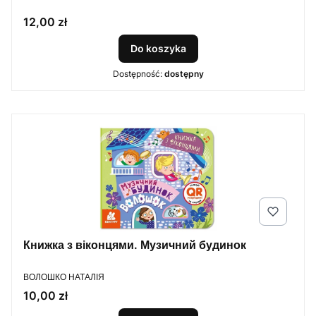
Cena
12,00 zł
Do koszyka
Dostępność:
dostępny
Книжка з віконцями. Музичний будинок
PRODUCENT
ВОЛОШКО НАТАЛІЯ
Cena
10,00 zł