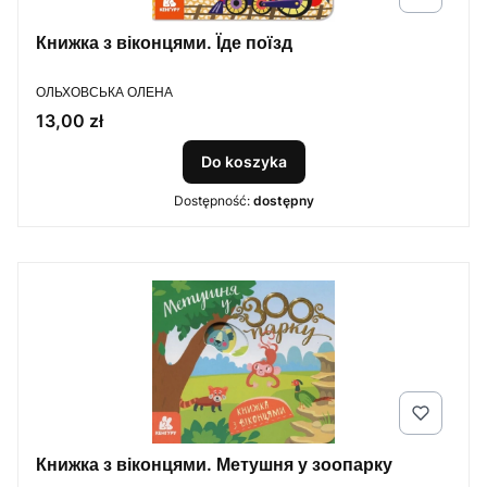
Книжка з віконцями. Їде поїзд
PRODUCENT
ОЛЬХОВСЬКА ОЛЕНА
Cena
13,00 zł
Do koszyka
Dostępność:
dostępny
Книжка з віконцями. Метушня у зоопарку