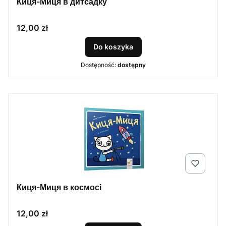
Киця-Миця в дитсадку
Cena
12,00 zł
Do koszyka
Dostępność:
dostępny
Киця-Миця в космосі
Cena
12,00 zł