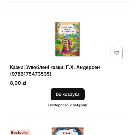
Казки: Улюблені казки. Г.Х. Андерсен
(9786175473535)
Cena
8,00 zł
Do koszyka
Dostępność:
dostępny
Bestseller