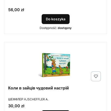
Cena
56,00 zł
Do koszyka
Dostępność:
dostępny
Коли в зайців чудовий настрій
PRODUCENT
ШЕФФЛЕР А./SCHEFFLER A.
Cena
30,00 zł