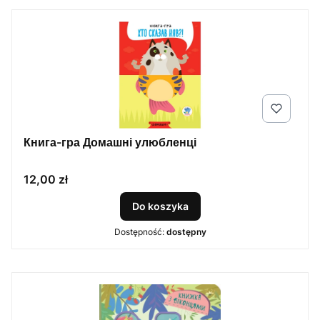
Книга-гра Домашні улюбленці
Cena
12,00 zł
Do koszyka
Dostępność:
dostępny