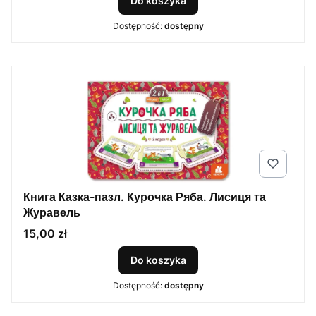
Do koszyka
Dostępność:
dostępny
Книга Казка-пазл. Курочка Ряба. Лисиця та
Журавель
Cena
15,00 zł
Do koszyka
Dostępność:
dostępny