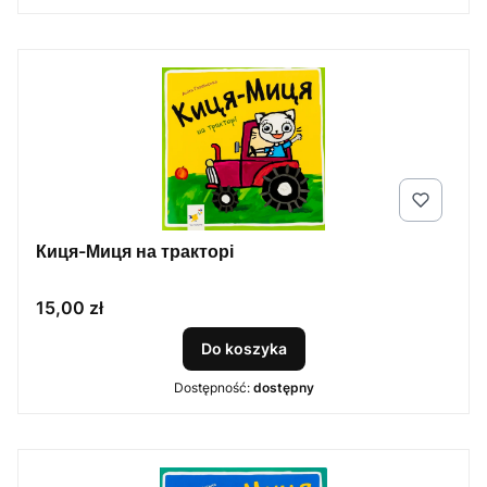
Киця-Миця на тракторі
Cena
15,00 zł
Do koszyka
Dostępność:
dostępny