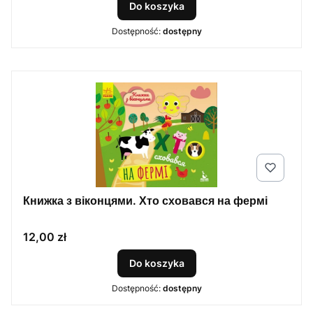
Do koszyka
Dostępność:
dostępny
Книжка з віконцями. Хто сховався на фермі
Cena
12,00 zł
Do koszyka
Dostępność:
dostępny