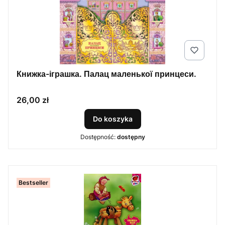
Книжка-іграшка. Палац маленької принцеси.
Cena
26,00 zł
Do koszyka
Dostępność:
dostępny
Bestseller