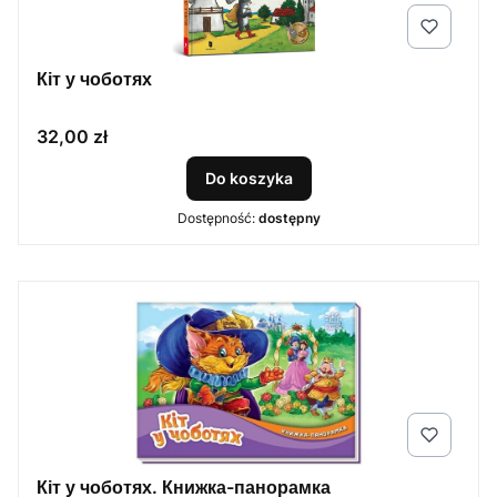
Кіт у чоботях
Cena
32,00 zł
Do koszyka
Dostępność:
dostępny
Кіт у чоботях. Книжка-панорамка