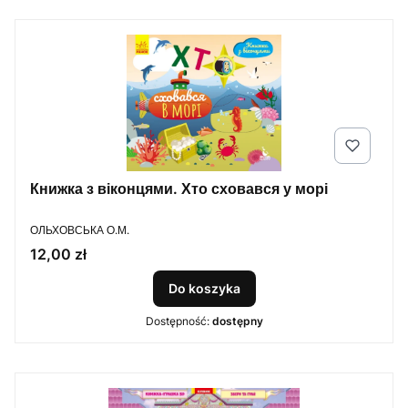
Книжка з віконцями. Хто сховався у морі
PRODUCENT
ОЛЬХОВСЬКА О.М.
Cena
12,00 zł
Do koszyka
Dostępność:
dostępny