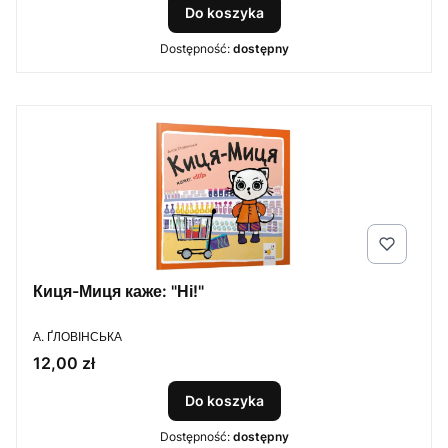
Do koszyka
Dostępność:
dostępny
Киця-Миця каже: "Ні!"
PRODUCENT
А. ҐЛОВІНСЬКА
Cena
12,00 zł
Do koszyka
Dostępność:
dostępny