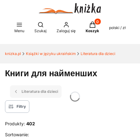
Produkty w koszyku: 0
Otwórz wyszukiwarkę
polski / zł
Menu
Szukaj
Zaloguj się
Koszyk
knizka.pl
Książki w języku ukraińskim
Literatura dla dzieci
Книги для найменших
Literatura dla dzieci
Filtry
Produkty:
402
Lista produktów
Sortowanie: