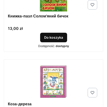
Книжка-пазл Солом'яний бичок
Cena
13,00 zł
Do koszyka
Dostępność:
dostępny
Коза-дереза