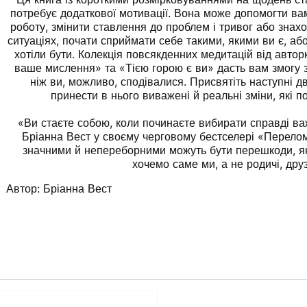
потребує додаткової мотивації. Вона може допомогти ва
роботу, змінити ставлення до проблем і тривог або знах
ситуаціях, почати сприймати себе такими, якими ви є, аб
хотіли бути. Колекція повсякденних медитацій від авторк
ваше мислення» та «Тією горою є ви» дасть вам змогу з
ніж ви, можливо, сподівалися. Присвятіть наступні д
принести в нього виважені й реальні зміни, які 
«Ви стаєте собою, коли починаєте вибирати справді ва
Бріанна Вест у своєму черговому бестселері «Переломн
значними й непереборними можуть бути перешкоди, як
хочемо саме ми, а не родичі, друз
Автор:
Бріанна Вест