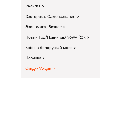
Религия
Эзотерика. Самопознание
Экономика. Бизнес
Новый Год/Новий рік/Nowy Rok
Кнігі на беларускай мове
Новинки
Скидки/Акции
End of menu