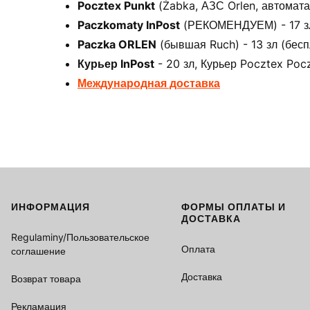
Pocztex Punkt
(Żabka, АЗС Orlen, автоматах
Paczkomaty InPost
(РЕКОМЕНДУЕМ) - 17 зл 
Paczka ORLEN
(бывшая Ruch) - 13 зл (бесп
Курьер InPost
- 20 зл, Курьер Pocztex Pocz
Международная доставка
ИНФОРМАЦИЯ
ФОРМЫ ОПЛАТЫ И
Footer menu
ДОСТАВКА
Regulaminy/Пользовательское
Оплата
соглашение
Доставка
Возврат товара
Рекламация