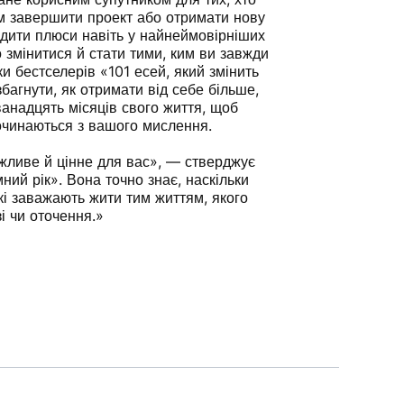
м завершити проект або отримати нову
одити плюси навіть у найнеймовірніших
о змінитися й стати тими, ким ви завжди
и бестселерів «101 есей, який змінить
багнути, як отримати від себе більше,
ванадцять місяців свого життя, щоб
починаються з вашого мислення.
жливе й цінне для вас», — стверджує
ий рік». Вона точно знає, наскільки
і заважають жити тим життям, якого
і чи оточення.»