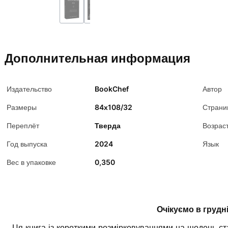
Дополнительная информация
Издательство
BookChef
Автор
Размеры
84х108/32
Страни
Переплёт
Тверда
Возрас
Год выпуска
2024
Язык
Вес в упаковке
0,350
Очікуємо в грудн
Ця книга із короткими розмірковуваннями на щодень ст