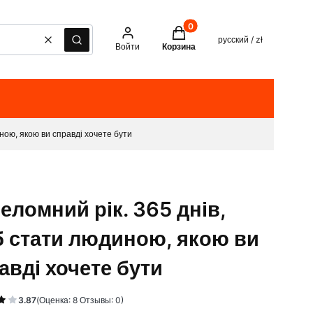
Товары в корзине: 0. See det
русский / zł
Очистить
Поиск
Войти
Корзина
ною, якою ви справді хочете бути
еломний рік. 365 днів,
 стати людиною, якою ви
авді хочете бути
3.87
(Оценка: 8 Отзывы: 0)