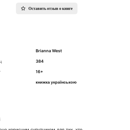
Оставить отзыв о книге
Brianna West
ц
384
т
16+
книжка українською
і
ане корисним супутником для тих, хто