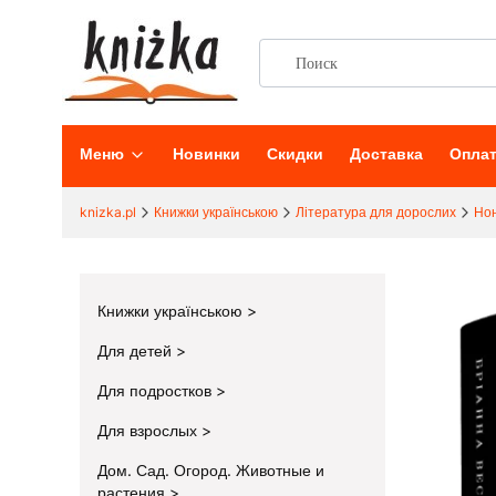
Меню
Новинки
Скидки
Доставка
Опла
knizka.pl
Книжки українською
Література для дорослих
Но
Книжки українською
Для детей
Для подростков
Для взрослых
Дом. Сад. Огород. Животные и
растения