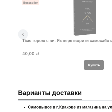
Bestseller
Тією горою є ви. Як перетворити самосабо
Цена
40,00 zł
Купить
Варианты доставки
Самовывоз в г.Кракове из магазина на у