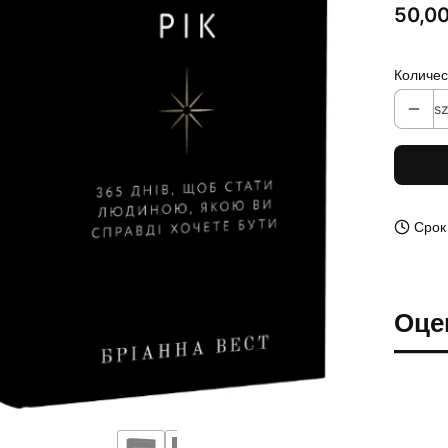
Цена
50,00
Количес
sz
Срок
Оце