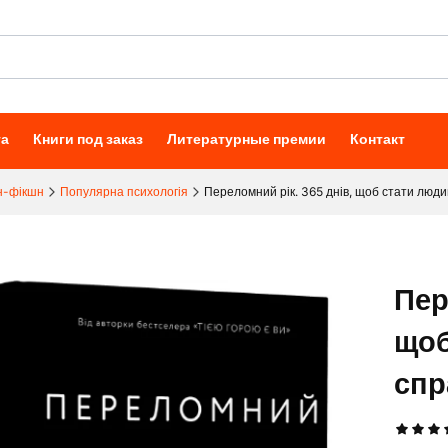
та
Книги под заказ
Литературные премии
Контакт
н-фікшн
Популярна психологія
Переломний рік. 365 днів, щоб стати люди
Пер
щоб
спр