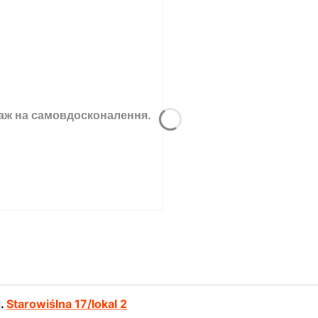
таж на самовдосконалення.
л.
Starowiślna 17/lokal 2