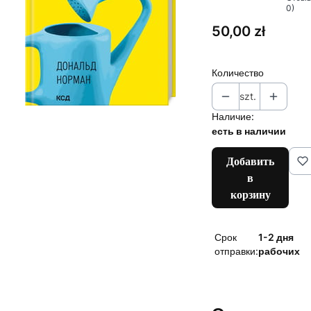
0)
Цена
50,00 zł
Количество
szt.
Наличие:
есть в наличии
Добавить
в
корзину
Срок
1-2 дня
отправки:
рабочих