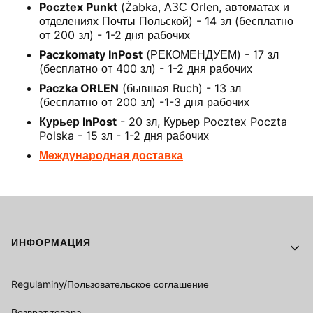
Pocztex Punkt
(Żabka, АЗС Orlen, автоматах и
отделениях Почты Польской) - 14 зл (бесплатно
от 200 зл) - 1-2 дня рабочих
Paczkomaty InPost
(РЕКОМЕНДУЕМ) - 17 зл
(бесплатно от 400 зл) - 1-2 дня рабочих
Paczka ORLEN
(бывшая Ruch) - 13 зл
(бесплатно от 200 зл) -1-3 дня рабочих
Курьер InPost
- 20 зл, Курьер Pocztex Poczta
Polska - 15 зл - 1-2 дня рабочих
Международная доставка
Footer menu
ИНФОРМАЦИЯ
Regulaminy/Пользовательское соглашение
Возврат товара