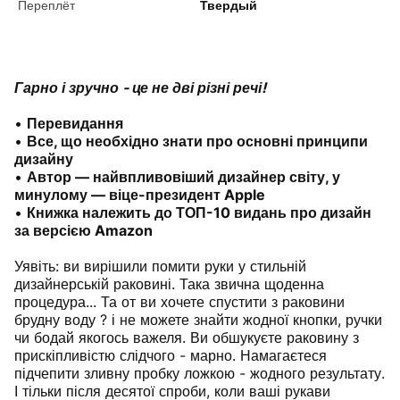
Переплёт
Твердый
Гарно і зручно - це не дві різні речі!
•
Перевидання
•
Все, що необхідно знати про основні принципи
дизайну
•
Автор — найвпливовіший дизайнер світу, у
минулому — віце-президент Apple
•
Книжка належить до ТОП-10 видань про дизайн
за версією Amazon
Уявіть: ви вирішили помити руки у стильній
дизайнерській раковині. Така звична щоденна
процедура... Та от ви хочете спустити з раковини
брудну воду ? і не можете знайти жодної кнопки, ручки
чи бодай якогось важеля. Ви обшукуєте раковину з
прискіпливістю слідчого - марно. Намагаєтеся
підчепити зливну пробку ложкою - жодного результату.
І тільки після десятої спроби, коли ваші рукави