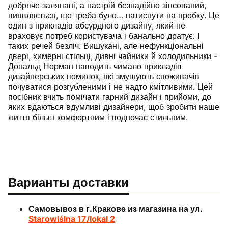
добряче заляпані, а настрій безнадійно зіпсований,
виявляється, що треба було… натиснути на пробку. Це
один з прикладів абсурдного дизайну, який не
враховує потреб користувача і банально дратує. І
таких речей безліч. Вишукані, але нефункціональні
двері, химерні стільці, дивні чайники й холодильники -
Дональд Норман наводить чимало прикладів
дизайнерських помилок, які змушують споживачів
почуватися розгубленими і не надто кмітливими. Цей
посібник вчить помічати гарний дизайн і прийоми, до
яких вдаються вдумливі дизайнери, щоб зробити наше
життя більш комфортним і водночас стильним.
Варианты доставки
Самовывоз в г.Кракове из магазина на ул.
Starowiślna 17/lokal 2