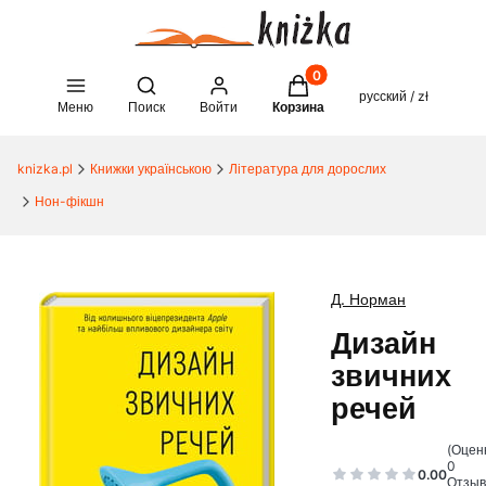
Товары в корзине: 0. See 
Open search engine
русский / zł
Меню
Поиск
Войти
Корзина
knizka.pl
Книжки українською
Література для дорослих
Нон-фікшн
Д. Норман
Дизайн
звичних
речей
(Оцен
0
0.00
Отзыв