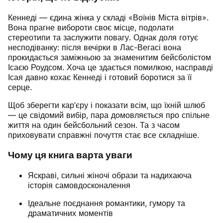
Кеннеді — єдина жінка у складі «Воїнів Міста вітрів».
Вона прагне вибороти своє місце, подолати
стереотипи та заслужити повагу. Однак доля готує
несподіванку: після вечірки в Лас-Вегасі вона
прокидається заміжньою за знаменитим бейсболістом
Ісаєю Роудсом. Хоча це здається помилкою, насправді
Ісая давно кохає Кеннеді і готовий боротися за її
серце.
Щоб зберегти кар’єру і показати всім, що їхній шлюб
— це свідомий вибір, пара домовляється про спільне
життя на один бейсбольний сезон. Та з часом
приховувати справжні почуття стає все складніше.
Чому ця книга варта уваги
Яскраві, сильні жіночі образи та надихаюча
історія самовдосконалення
Ідеальне поєднання романтики, гумору та
драматичних моментів