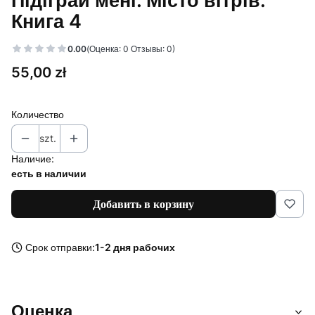
Підіграй мені. Місто вітрів.
Книга 4
0.00
(Оценка: 0 Отзывы: 0)
Цена
55,00 zł
Количество
szt.
Наличие:
есть в наличии
Добавить в корзину
Срок отправки:
1-2 дня рабочих
Оценка