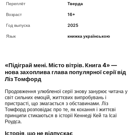
Переплёт
Тверда
Возраст
16+
Год выпуска
2025
Язык
книжка українською
«Підіграй мені. Місто вітрів. Книга 4» —
нова захоплива глава популярної серії від
Ліз Томфорд
Продовження улюбленої серії знову занурює читача у
світ сильних емоцій, життєвих випробувань і
пристрасті, що змагається з обставинами. Ліз
Томфорд розповідає про те, як кохання і життєві
принципи стикаються в історії Кеннеді Кей та Ісаї
Роудса.
Історія, що не відпускає