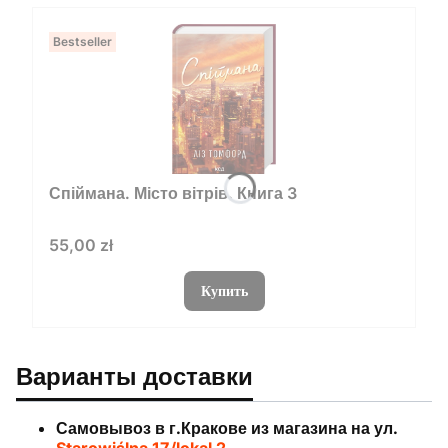
Bestseller
Спіймана. Місто вітрів. Книга 3
Цена
55,00 zł
Купить
Варианты доставки
Самовывоз в г.Кракове из магазина на ул.
Starowiślna 17/lokal 2