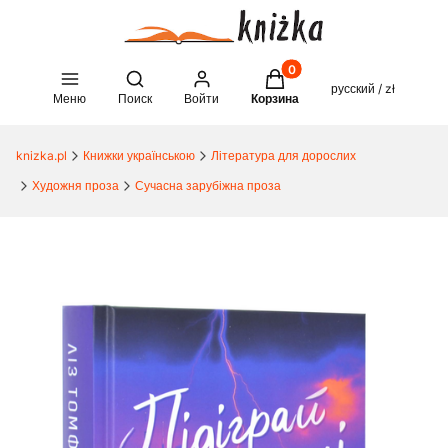
Товары в корзине: 0. See 
Open search engine
русский / zł
Меню
Поиск
Войти
Корзина
knizka.pl
Книжки українською
Література для дорослих
Художня проза
Сучасна зарубіжна проза