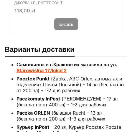
ПРОИЗВОДИТЕЛЬ
ДЖОРДАН Р., ПАТТЕРСОН Т.
Цена
118,00 zł
Купить
Варианты доставки
Самовывоз в г.Кракове из магазина на ул.
Starowiślna 17/lokal 2
Pocztex Punkt
(Żabka, АЗС Orlen, автоматах и
отделениях Почты Польской) - 14 зл (бесплатно
от 200 зл) - 1-2 дня рабочих
Paczkomaty InPost
(РЕКОМЕНДУЕМ) - 17 зл
(бесплатно от 400 зл) - 1-2 дня рабочих
Paczka ORLEN
(бывшая Ruch) - 13 зл
(бесплатно от 200 зл) -1-3 дня рабочих
Курьер InPost
- 20 зл, Курьер Pocztex Poczta