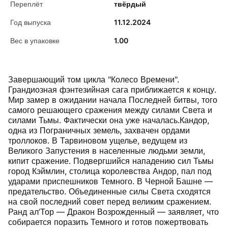
Переплёт
твёрдый
Год выпуска
11.12.2024
Вес в упаковке
1.00
Завершающий том цикла "Колесо Времени".
Грандиозная фэнтезийная сага приближается к концу.
Мир замер в ожидании начала Последней битвы, того
самого решающего сражения между силами Света и
силами Тьмы. Фактически она уже началась.Кандор,
одна из Пограничных земель, захвачен ордами
троллоков. В Тарвиновом ущелье, ведущем из
Великого Запустения в населенные людьми земли,
кипит сражение. Подвергшийся нападению сил Тьмы
город Кэймлин, столица королевства Андор, пал под
ударами приспешников Темного. В Черной Башне —
предательство. Объединенные силы Света сходятся
на свой последний совет перед великим сражением.
Ранд ал’Тор — Дракон Возрожденный — заявляет, что
собирается поразить Темного и готов пожертвовать