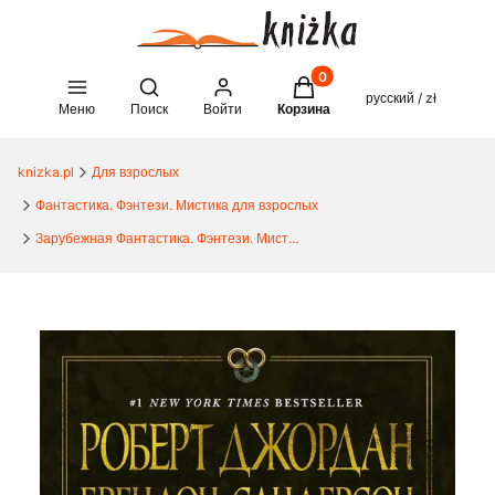
Товары в корзине: 0. See 
Open search engine
русский / zł
Меню
Поиск
Войти
Корзина
knizka.pl
Для взрослых
Фантастика. Фэнтези. Мистика для взрослых
Зарубежная Фантастика. Фэнтези. Мистика