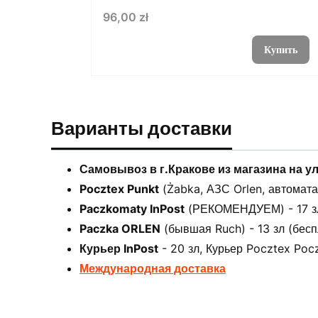
Цена
96,00 zł
Купить
Варианты доставки
Самовывоз в г.Кракове из магазина на у
Pocztex Punkt
(Żabka, АЗС Orlen, автоматах
Paczkomaty InPost
(РЕКОМЕНДУЕМ) - 17 зл 
Paczka ORLEN
(бывшая Ruch) - 13 зл (бесп
Курьер InPost
- 20 зл, Курьер Pocztex Pocz
Международная доставка