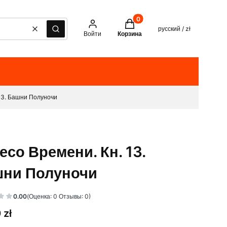
Товары в корзине: 0. See det
русский / zł
Очистить
Поиск
Войти
Корзина
13. Башни Полуночи
есо Времени. Кн. 13.
ни Полуночи
0.00
(Оценка: 0 Отзывы: 0)
 zł