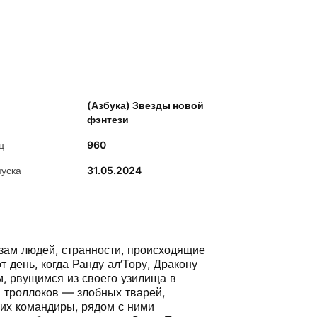
(Азбука) Звезды новой
фэнтези
ц
960
пуска
31.05.2024
зам людей, странности, происходящие
т день, когда Ранду ал’Тору, Дракону
, рвущимся из своего узилища в
 троллоков — злобных тварей,
 их командиры, рядом с ними