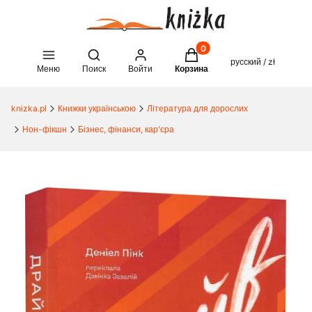
Товары в корзине: 0. See 
Open search engine
русский / zł
Меню
Поиск
Войти
Корзина
knizka.pl
Книжки українською
Література для дорослих
Нон-фікшн
Бізнес, фінанси, кар'єра