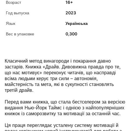
Возраст
16+
Год выпуска
2023
Язык
Українська
Вес в упаковке
0,300
Класичний метод винагороди і покарання давно
застарів. Книжка «Драйв. Дивовижна правда про те,
що нас мотивує» переконує читачів, що насправді
всіма людьми керує три сили – автономія,
майстерність та мета, які в сукупності становлять
третій драйв.
Перед вами книжка, що стала бестселером за версією
видання Нью-Йорк Таймс і однією з найпопулярніших
книжок із саморозвитку та мотивації за останній час.
Ця праця переглядає усталену систему мотивації й
подає керівникам новий інструментарій для роботи з