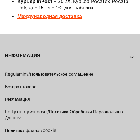
Курьер InPost
- 20 зл, Курьер Pocztex Poczta
Polska - 15 зл - 1-2 дня рабочих
Международная доставка
Footer menu
ИНФОРМАЦИЯ
Regulaminy/Пользовательское соглашение
Возврат товара
Рекламация
Polityka prywatności/Политика Обработки Персональных
Данных
Политика файлов cookie