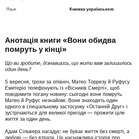
Язык
Книжка українською
Анотація книги «Вони обидва
помруть у кінці»
Що ви зробите, дізнавшись, що жити вам залишилось
один день?
5 вересня, трохи за опівніч, Матео Торрезу й Руфусу
Еметеріо телефонують із «Вісників Смерті», щоб
повідомити погану новину: сьогодні вони помруть.
Матео й Руфус незнайомі. Вони знаходять один
одного в спеціальному застосунку «Останній Друг» і
зустрічаються для великої пригоди — прожити ціле
життя за один день.
Адам Сільвера нагадує: не буває життя без смерті, а
любові — без втрати. Це наснажлива історія про