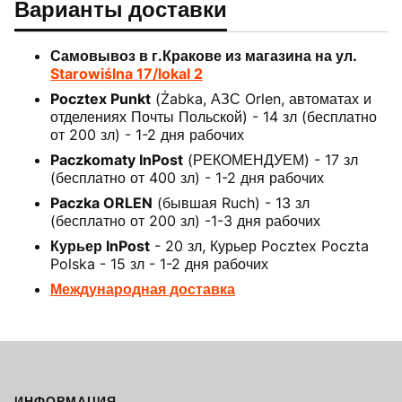
Варианты доставки
Самовывоз в г.Кракове из магазина на ул.
Starowiślna 17/lokal 2
Pocztex Punkt
(Żabka, АЗС Orlen, автоматах и
отделениях Почты Польской) - 14 зл (бесплатно
от 200 зл) - 1-2 дня рабочих
Paczkomaty InPost
(РЕКОМЕНДУЕМ) - 17 зл
(бесплатно от 400 зл) - 1-2 дня рабочих
Paczka ORLEN
(бывшая Ruch) - 13 зл
(бесплатно от 200 зл) -1-3 дня рабочих
Курьер InPost
- 20 зл, Курьер Pocztex Poczta
Polska - 15 зл - 1-2 дня рабочих
Международная доставка
Footer menu
ИНФОРМАЦИЯ