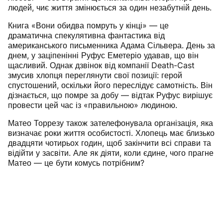
людей, чиє життя змінюється за один незабутній день.
Книга «Вони обидва помруть у кінці» — це
драматична спекулятивна фантастика від
американського письменника Адама Сільвера. День за
днем, у заціпенінні Руфус Еметеріо удавав, що він
щасливий. Однак дзвінок від компанії Death-Cast
змусив хлопця переглянути свої позиції: герой
спустошений, оскільки його переслідує самотність. Він
дізнається, що помре за добу — відтак Руфус вирішує
провести цей час із «правильною» людиною.
Матео Торрезу також зателефонувала організація, яка
визначає роки життя особистості. Хлопець має близько
двадцяти чотирьох годин, щоб закінчити всі справи та
відійти у засвіти. Але як діяти, коли єдине, чого прагне
Матео — це бути комусь потрібним?