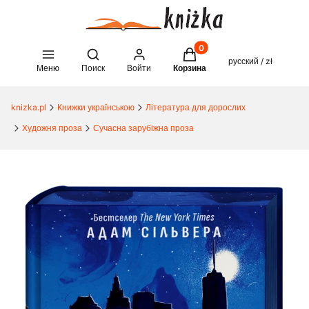
Товары в корзине: 0. See 
Open search engine
русский / zł
Меню
Поиск
Войти
Корзина
knizka.pl
Книжки українською
Література для дорослих
Художня проза
Сучасна зарубіжна проза