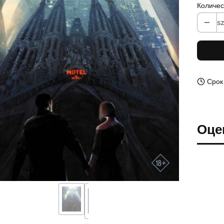
Количес
sz
Срок
Оце