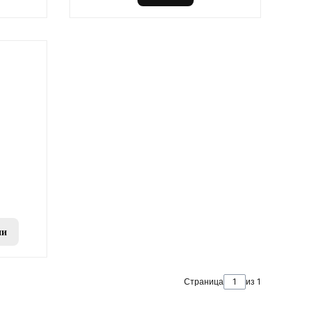
ии
Страница
из 1