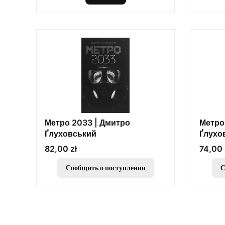
Метро 2033 | Дмитро
Метро
Ґлуховський
Ґлухо
Цена
Цена
82,00 zł
74,00 
Сообщить о поступлении
С