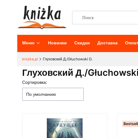
Меню
Новинки
Скидки
Доставка
Опла
knizka.pl
Глуховский Д./Głuchowski D.
Глуховский Д./Głuchowski
Сортировка:
Список товаров
По умолчанию
Bestsel