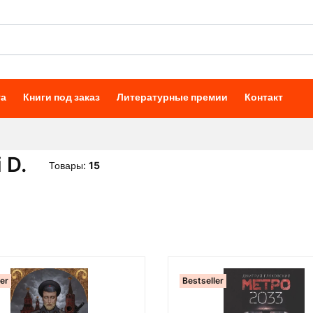
та
Книги под заказ
Литературные премии
Контакт
 D.
Товары:
15
ler
Bestseller