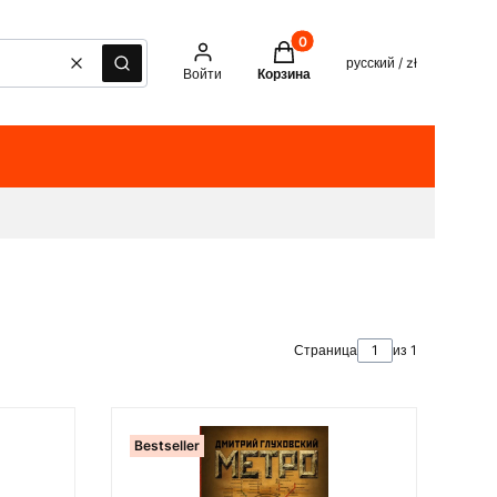
Товары в корзине: 0. See det
русский / zł
Очистить
Поиск
Войти
Корзина
Страница
из 1
Bestseller