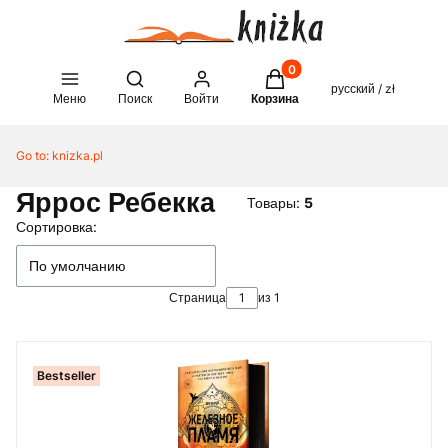
Товары в корзине: 0. See 
Open search engine
русский / zł
Меню
Поиск
Войти
Корзина
Go to:
knizka.pl
Яррос Ребекка
Товары:
5
Список товаров
Сортировка:
По умолчанию
Страница
из 1
Bestseller