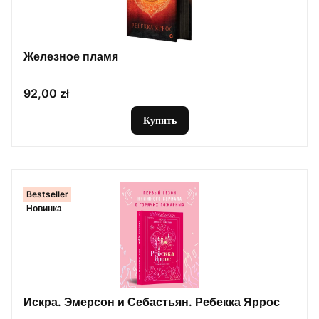
Железное пламя
Цена
92,00 zł
Купить
Bestseller
Новинка
Искра. Эмерсон и Себастьян. Ребекка Яррос