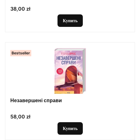
Цена
38,00 zł
Купить
Bestseller
Незавершені справи
Цена
58,00 zł
Купить