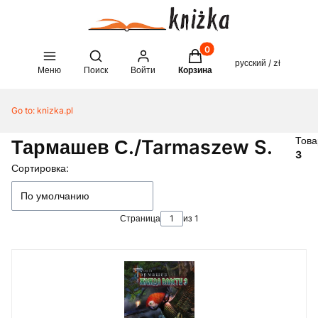
Товары в корзине: 0. See 
Open search engine
русский / zł
Меню
Поиск
Войти
Корзина
Go to:
knizka.pl
Това
Тармашев С./Tarmaszew S.
3
Список товаров
Сортировка:
По умолчанию
Страница
из 1