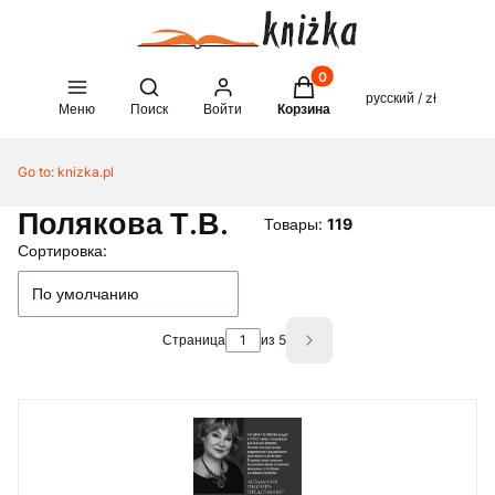
Товары в корзине: 0. See 
Open search engine
русский / zł
Меню
Поиск
Войти
Корзина
Go to:
knizka.pl
Полякова Т.В.
Товары:
119
Список товаров
Сортировка:
По умолчанию
Страница
из 5
Next products