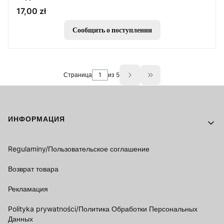
Цена
17,00 zł
Сообщить о поступлении
Страница
из 5
Go to the last page o
Footer menu
ИНФОРМАЦИЯ
Regulaminy/Пользовательское соглашение
Возврат товара
Рекламация
Polityka prywatności/Политика Обработки Персональных
Данных