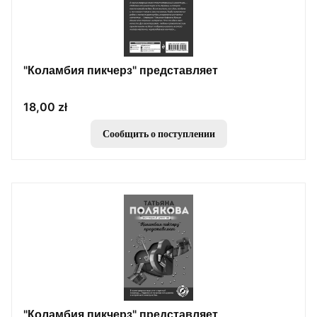
"Коламбия пикчерз" представляет
Цена
18,00 zł
Сообщить о поступлении
"Коламбия пикчерз" представляет