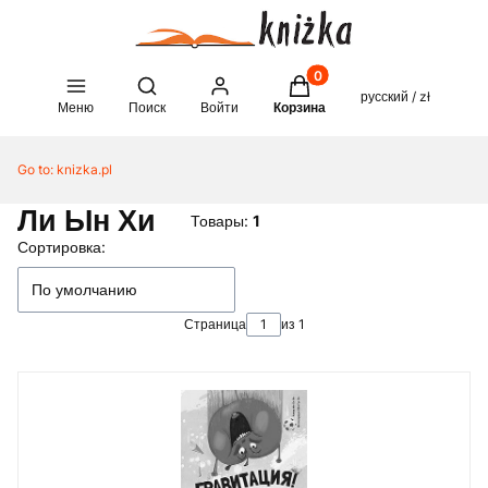
Товары в корзине: 0. See 
Open search engine
русский / zł
Меню
Поиск
Войти
Корзина
Go to:
knizka.pl
Ли Ын Хи
Товары:
1
Список товаров
Сортировка:
По умолчанию
Страница
из 1