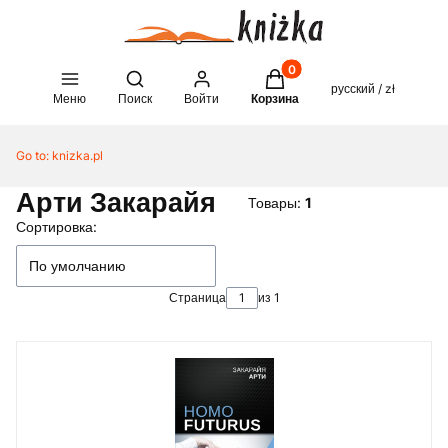
Товары в корзине: 0. See 
Open search engine
русский / zł
Меню
Поиск
Войти
Корзина
Go to:
knizka.pl
Арти Закарайя
Товары:
1
Список товаров
Сортировка:
По умолчанию
Страница
из 1