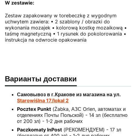
W zestawie:
Zestaw zapakowany w torebeczkę z wygodnym
uchwytem zawiera: • 2 szablony / obrazki do
wykonania mozajek • kolorową kostkę mozaikową •
taśmę magnetyczną • 1 rysunek do pokolorowania •
instrukcja na odwrocie opakowania
Варианты доставки
Самовывоз в г.Кракове из магазина на ул.
Starowiślna 17/lokal 2
Pocztex Punkt
(Żabka, АЗС Orlen, автоматах и
отделениях Почты Польской) - 14 зл (бесплатно
от 200 зл) - 1-2 дня рабочих
Paczkomaty InPost
(РЕКОМЕНДУЕМ) - 17 зл
(бесплатно от 400 зл) - 1-2 дня рабочих