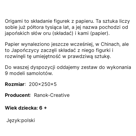
Origami to składanie figurek z papieru. Ta sztuka liczy
sobie już półtora tysiąca lat, a jej nazwa pochodzi od
japońskich słów oru (składać) i kami (papier).
Papier wynaleziono jeszcze wcześniej, w Chinach, ale
to Japończycy zaczęli składać z niego figurki i
rozwinęli tę umiejętność w prawdziwą sztukę.
Do waszej dyspozycji oddajemy zestaw do wykonania
9 modeli samolotów.
Rozmiar
: 200x250x5
Producent
: Ranok-Creative
Wiek dziecka: 6 +
Język:polski