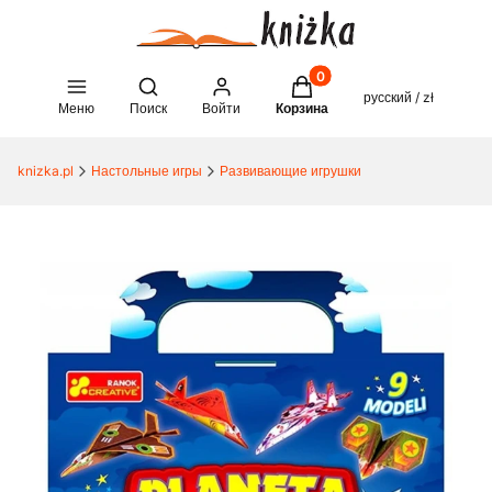
Товары в корзине: 0. See 
Open search engine
русский / zł
Меню
Поиск
Войти
Корзина
knizka.pl
Настольные игры
Развивающие игрушки