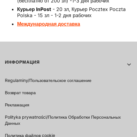
(бесплатно от 200 зл) -1-3 дня рабочих
Курьер InPost
- 20 зл, Курьер Pocztex Poczta
Polska - 15 зл - 1-2 дня рабочих
Международная доставка
Footer menu
ИНФОРМАЦИЯ
Regulaminy/Пользовательское соглашение
Возврат товара
Рекламация
Polityka prywatności/Политика Обработки Персональных
Данных
Политика файлов cookie