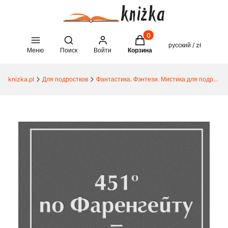
Товары в корзине: 0. See 
Open search engine
русский / zł
Меню
Поиск
Войти
Корзина
knizka.pl
Для подростков
Фантастика. Фэнтези. Мистика для подростков