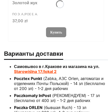
Золотой жук
ПРОИЗВОДИТЕЛЬ
ПО Э. А./POE E. A.
Цена
37,00 zł
Купить
Варианты доставки
Самовывоз в г.Кракове из магазина на ул.
Starowiślna 17/lokal 2
Pocztex Punkt
(Żabka, АЗС Orlen, автоматах и
отделениях Почты Польской) - 14 зл (бесплатно
от 200 зл) - 1-2 дня рабочих
Paczkomaty InPost
(РЕКОМЕНДУЕМ) - 17 зл
(бесплатно от 400 зл) - 1-2 дня рабочих
Paczka ORLEN
(бывшая Ruch) - 13 зл