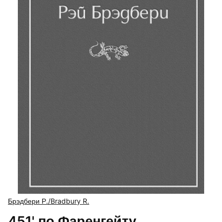
Брэдбери Р./Bradbury R.
451' по Фаренгейту