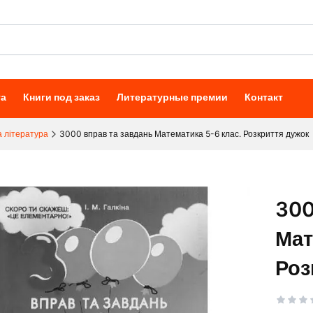
та
Книги под заказ
Литературные премии
Контакт
 література
3000 вправ та завдань Математика 5-6 клас. Розкриття дужок
300
Мат
Роз