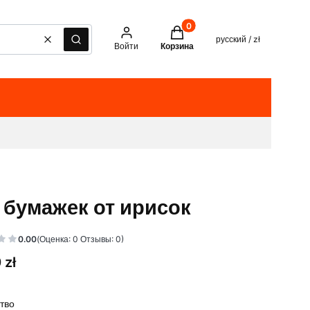
Товары в корзине: 0. See det
русский / zł
Очистить
Поиск
Войти
Корзина
 бумажек от ирисок
0.00
(Оценка: 0 Отзывы: 0)
 zł
тво