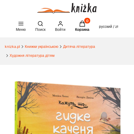
Товары в корзине: 0. See 
Open search engine
русский / zł
Меню
Поиск
Войти
Корзина
knizka.pl
Книжки українською
Дитяча література
Художня література дітям